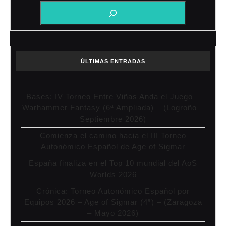
ÚLTIMAS ENTRADAS
Bases: IV Torneo Entre Viñas Anda el Juego –
Warhammer Fantasy (6ª Ampliada) – (Logroño –
Septiembre 2026)
Comienza el camino hacia el III Torneo
Autonómico Español de Age of Sigmar
España finaliza en el Top 10 mundial del AoS
Worlds 2026
Crónica: Torneo Autonómico Español por
Equipos 2026 – Age of Sigmar (4ª) – (Zaragoza
– Mayo 2026)