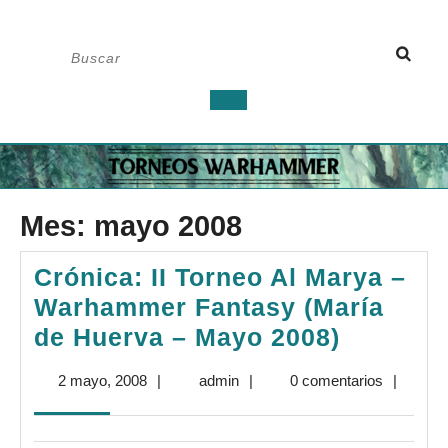
Saltar
Buscar:
al
contenido
Botón
de
apertura
Mes:
mayo 2008
Crónica: II Torneo Al Marya –
Warhammer Fantasy (María
Crónica:
de Huerva – Mayo 2008)
II
2
admin
2 mayo, 2008
|
admin
|
0 comentarios
|
Torneo
mayo,
Al
2008