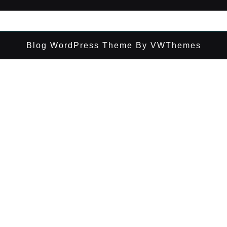
Blog WordPress Theme
By VWThemes
Desplazar
hacia
arriba