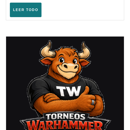
Marya
–
LEER
LEER TODO
TODO
Warham
Fantasy
(María
de
Huerva
–
Mayo
2008)