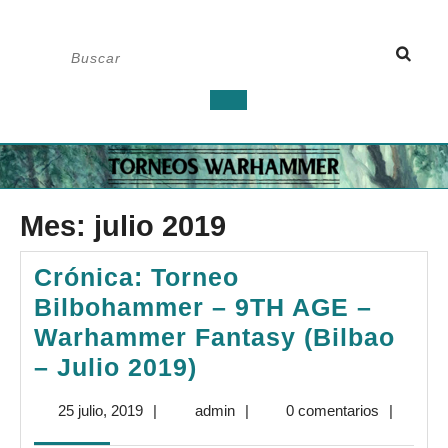
Saltar
Buscar:
al
contenido
Botón
de
apertura
Mes:
julio 2019
Crónica: Torneo
Bilbohammer – 9TH AGE –
Warhammer Fantasy (Bilbao
Crónica:
– Julio 2019)
Torneo
25
admin
25 julio, 2019
|
admin
|
0 comentarios
|
Bilbohammer
julio,