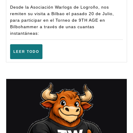
–
2019
Desde la Asociación Warlogs de Logroño, nos
9TH
remiten su visita a Bilbao el pasado 20 de Julio,
AGE
para participar en el Torneo de 9TH AGE en
Bilbohammer a través de unas cuantas
–
instantáneas:
Warhammer
Fantasy
LEER
LEER TODO
(Bilbao
TODO
–
Julio
2019)