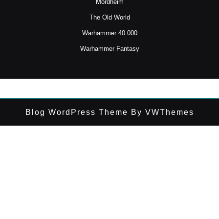
Mordheim
The Old World
Warhammer 40.000
Warhammer Fantasy
Blog WordPress Theme
By VWThemes
Desplazar
hacia
arriba