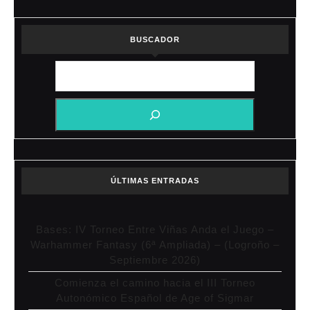
BUSCADOR
ÚLTIMAS ENTRADAS
Bases: IV Torneo Entre Viñas Anda el Juego –
Warhammer Fantasy (6ª Ampliada) – (Logroño –
Septiembre 2026)
Comienza el camino hacia el III Torneo
Autonómico Español de Age of Sigmar