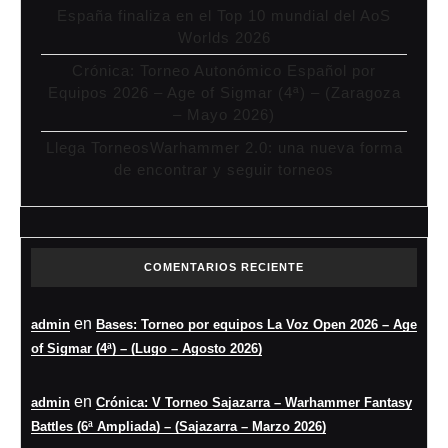
España finaliza en el Top 10 mundial del AoS
Worlds 2026
Crónica: Torneo Autonómico Español por
Equipos 2026 – Age of Sigmar (4ª) – (Zaragoza
– Mayo 2026)
Llega TorneosWarhammer 2.0: una nueva forma
de encontrar y seguir torneos
COMENTARIOS RECIENTE
en
admin
Bases: Torneo por equipos La Voz Open 2026 – Age
of Sigmar (4ª) – (Lugo – Agosto 2026)
en
admin
Crónica: V Torneo Sajazarra – Warhammer Fantasy
Battles (6ª Ampliada) – (Sajazarra – Marzo 2026)