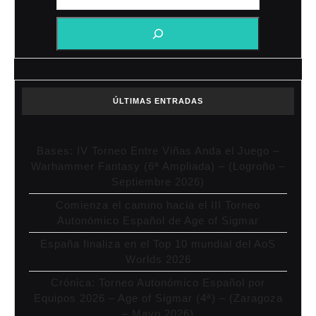
ÚLTIMAS ENTRADAS
Bases: IV Torneo Entre Viñas Anda el Juego –
Warhammer Fantasy (6ª Ampliada) – (Logroño –
Septiembre 2026)
Comienza el camino hacia el III Torneo
Autonómico Español de Age of Sigmar
España finaliza en el Top 10 mundial del AoS
Worlds 2026
Crónica: Torneo Autonómico Español por
Equipos 2026 – Age of Sigmar (4ª) – (Zaragoza
– Mayo 2026)