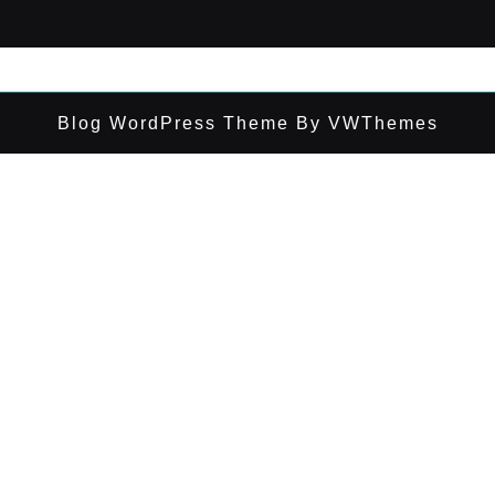
Blog WordPress Theme
By VWThemes
Desplazar
hacia
arriba