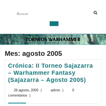
Saltar
Buscar:
al
contenido
Botón
de
apertura
Mes:
agosto 2005
Crónica: II Torneo Sajazarra
– Warhammer Fantasy
Crónic
(Sajazarra – Agosto 2005)
II
28
admin
28 agosto, 2005
|
admin
|
0
Torne
agosto,
comentarios
|
Sajaza
2005