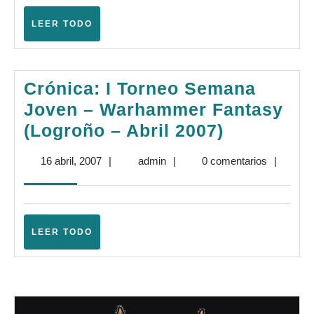
–
Warhamm
LEER
LEER TODO
TODO
Fantasy
(Rocafort
Crónica: I Torneo Semana
–
Joven – Warhammer Fantasy
Abril
Crónica:
(Logroño – Abril 2007)
2007)
I
16
admin
16 abril, 2007
|
admin
|
0 comentarios
|
Torneo
abril,
Semana
2007
Joven
–
LEER
LEER TODO
TODO
Warhamm
Fantasy
(Logroño