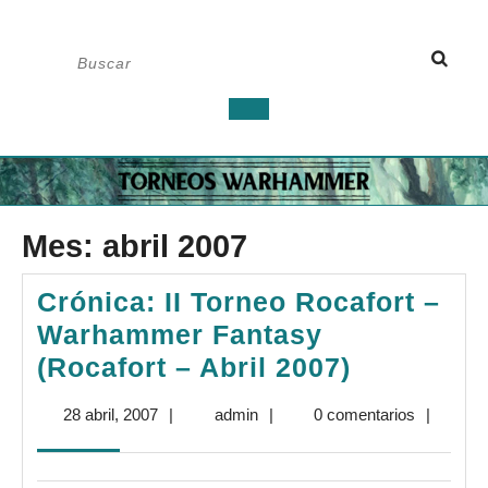
Saltar
Buscar:
al
contenido
Botón
de
apertura
Mes:
abril 2007
Crónica: II Torneo Rocafort –
Warhammer Fantasy
Crónica:
(Rocafort – Abril 2007)
II
28
admin
28 abril, 2007
|
admin
|
0 comentarios
|
Torneo
abril,
Rocafort
2007