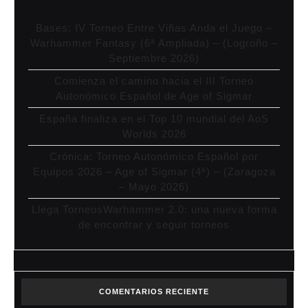
Bases: IV Torneo Entre Viñas Anda el Juego –
Warhammer Fantasy (6ª Ampliada) – (Logroño –
Septiembre 2026)
Comienza el camino hacia el III Torneo
Autonómico Español de Age of Sigmar
España finaliza en el Top 10 mundial del AoS
Worlds 2026
Crónica: Torneo Autonómico Español por
Equipos 2026 – Age of Sigmar (4ª) – (Zaragoza
– Mayo 2026)
Llega TorneosWarhammer 2.0: una nueva forma
de encontrar y seguir torneos
COMENTARIOS RECIENTE