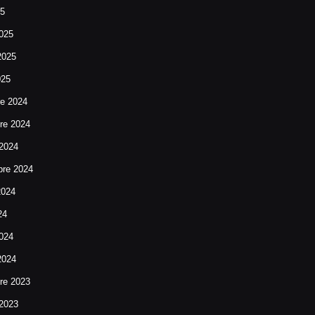
25
025
2025
025
re 2024
re 2024
 2024
bre 2024
2024
24
024
2024
re 2023
 2023