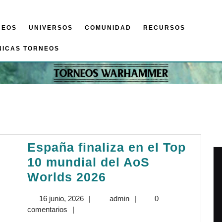
NEOS
UNIVERSOS
COMUNIDAD
RECURSOS
NICAS TORNEOS
España finaliza en el Top
10 mundial del AoS
España
Worlds 2026
finaliza
16
admin
16 junio, 2026
|
admin
|
0
en
junio,
comentarios
|
el
2026