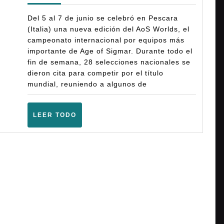
Top
Del 5 al 7 de junio se celebró en Pescara
10
(Italia) una nueva edición del AoS Worlds, el
campeonato internacional por equipos más
mundial
importante de Age of Sigmar. Durante todo el
del
fin de semana, 28 selecciones nacionales se
AoS
dieron cita para competir por el título
mundial, reuniendo a algunos de
Worlds
2026
LEER
LEER TODO
TODO