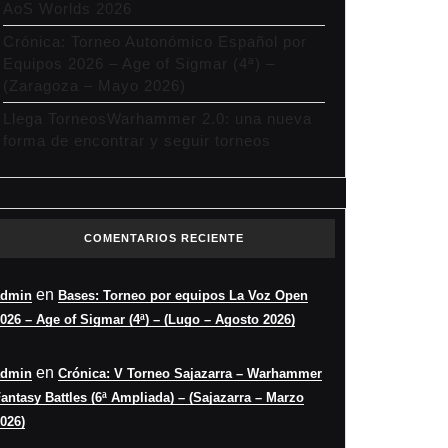
AoS Worlds 2026
Crónica: Torneo Autonómico Español por
Equipos 2026 – Age of Sigmar (4ª) –
(Zaragoza – Mayo 2026)
Llega TorneosWarhammer 2.0: una nueva
forma de encontrar y seguir torneos
COMENTARIOS RECIENTE
en
admin
Bases: Torneo por equipos La Voz Open
026 – Age of Sigmar (4ª) – (Lugo – Agosto 2026)
en
admin
Crónica: V Torneo Sajazarra – Warhammer
antasy Battles (6ª Ampliada) – (Sajazarra – Marzo
026)