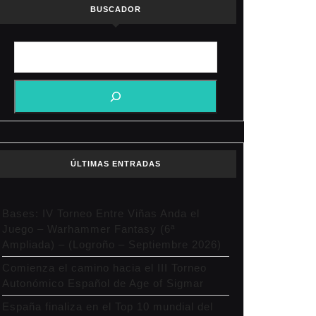
BUSCADOR
ÚLTIMAS ENTRADAS
Bases: IV Torneo Entre Viñas Anda el
Juego – Warhammer Fantasy (6ª
Ampliada) – (Logroño – Septiembre 2026)
Comienza el camino hacia el III Torneo
Autonómico Español de Age of Sigmar
España finaliza en el Top 10 mundial del