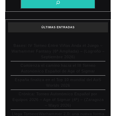
ÚLTIMAS ENTRADAS
Bases: IV Torneo Entre Viñas Anda el Juego –
Warhammer Fantasy (6ª Ampliada) – (Logroño –
Septiembre 2026)
Comienza el camino hacia el III Torneo
Autonómico Español de Age of Sigmar
España finaliza en el Top 10 mundial del AoS
Worlds 2026
Crónica: Torneo Autonómico Español por
Equipos 2026 – Age of Sigmar (4ª) – (Zaragoza
– Mayo 2026)
Llega TorneosWarhammer 2.0: una nueva forma