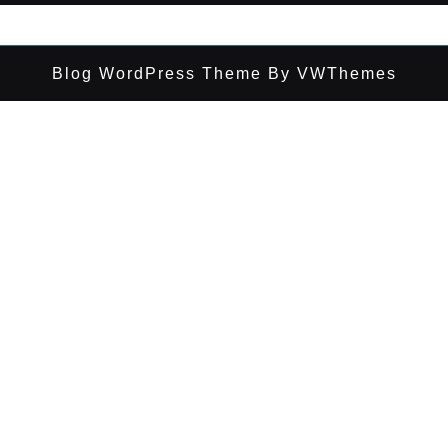
Blog WordPress Theme
By VWThemes
Desplazar
hacia
arriba