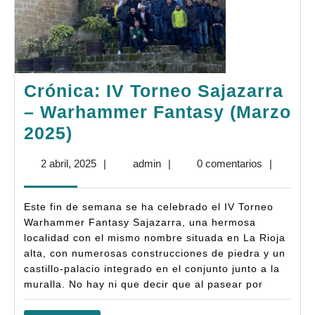
Crónica: IV Torneo Sajazarra
– Warhammer Fantasy (Marzo
Crónica:
2025)
IV
2
admin
2 abril, 2025
|
admin
|
0 comentarios
|
Torneo
abril,
Sajazarra
2025
Este fin de semana se ha celebrado el IV Torneo
–
Warhammer Fantasy Sajazarra, una hermosa
Warhammer
localidad con el mismo nombre situada en La Rioja
alta, con numerosas construcciones de piedra y un
Fantasy
castillo-palacio integrado en el conjunto junto a la
(Marzo
muralla. No hay ni que decir que al pasear por
2025)