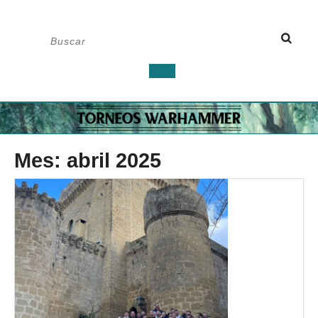
Saltar
Buscar:
al
contenido
Botón
de
apertura
Mes:
abril 2025