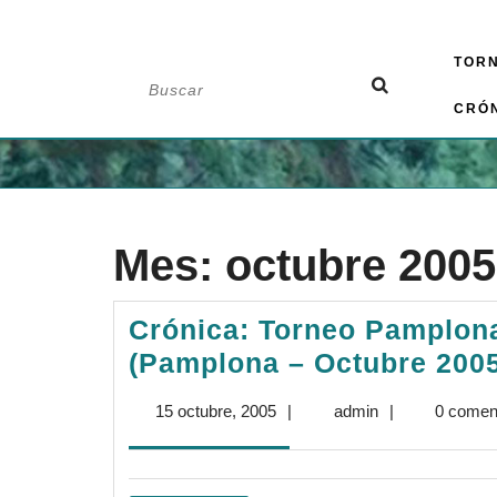
Saltar
TOR
al
Buscar:
contenido
CRÓ
Mes:
octubre 2005
Crónica: Torneo Pamplon
(Pamplona – Octubre 200
15
admin
15 octubre, 2005
|
admin
|
0 comen
octubre,
2005