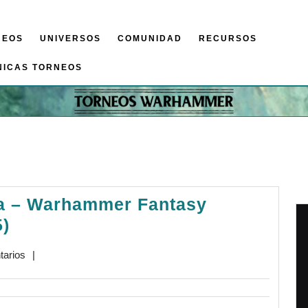
NEOS
UNIVERSOS
COMUNIDAD
RECURSOS
NICAS TORNEOS
a – Warhammer Fantasy
Crónica:
5)
Torneo
tarios
|
Pamplona
–
Warhammer