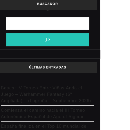
BUSCADOR
ÚLTIMAS ENTRADAS
Bases: IV Torneo Entre Viñas Anda el
Juego – Warhammer Fantasy (6ª
Ampliada) – (Logroño – Septiembre 2026)
Comienza el camino hacia el III Torneo
Autonómico Español de Age of Sigmar
España finaliza en el Top 10 mundial del