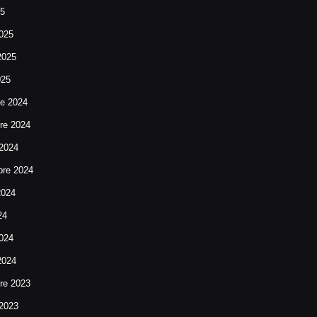
25
025
2025
025
re 2024
re 2024
 2024
bre 2024
2024
24
024
2024
re 2023
 2023