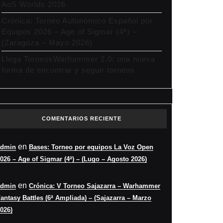
AoS Worlds 2026
Crónica: Torneo Autonómico Español por
Equipos 2026 – Age of Sigmar (4ª) –
(Zaragoza – Mayo 2026)
Llega TorneosWarhammer 2.0: una nueva
forma de encontrar y seguir torneos
COMENTARIOS RECIENTE
en
admin
Bases: Torneo por equipos La Voz Open
026 – Age of Sigmar (4ª) – (Lugo – Agosto 2026)
en
admin
Crónica: V Torneo Sajazarra – Warhammer
antasy Battles (6ª Ampliada) – (Sajazarra – Marzo
026)