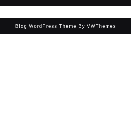
Blog WordPress Theme
By VWThemes
Desplazar
hacia
arriba