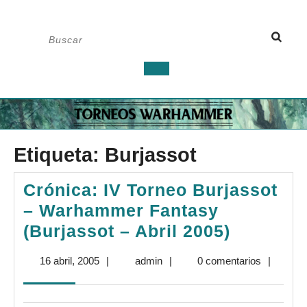
Saltar
Buscar:
al
contenido
Botón
de
apertura
Etiqueta:
Burjassot
Crónica: IV Torneo Burjassot
– Warhammer Fantasy
Crónica:
(Burjassot – Abril 2005)
IV
16
admin
16 abril, 2005
|
admin
|
0 comentarios
|
Torneo
abril,
Burjasso
2005