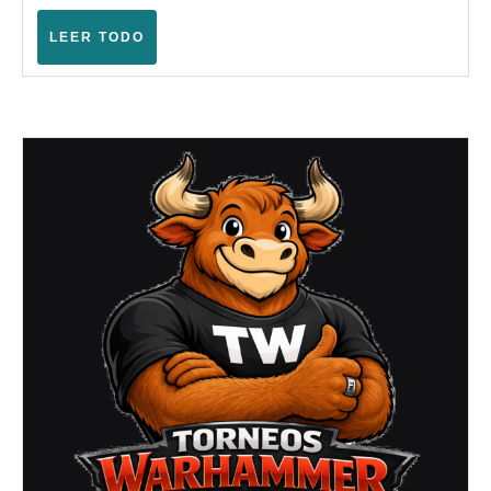
–
Warham
LEER
LEER TODO
TODO
Fantasy
(Burjass
–
Abril
2005)