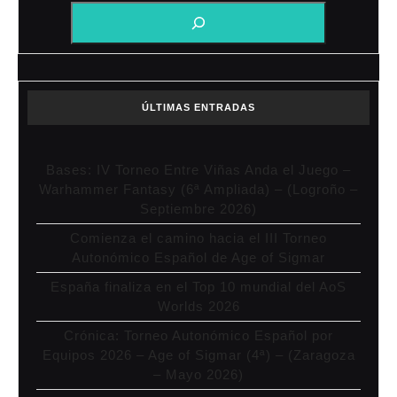
ÚLTIMAS ENTRADAS
Bases: IV Torneo Entre Viñas Anda el Juego –
Warhammer Fantasy (6ª Ampliada) – (Logroño –
Septiembre 2026)
Comienza el camino hacia el III Torneo
Autonómico Español de Age of Sigmar
España finaliza en el Top 10 mundial del AoS
Worlds 2026
Crónica: Torneo Autonómico Español por
Equipos 2026 – Age of Sigmar (4ª) – (Zaragoza
– Mayo 2026)