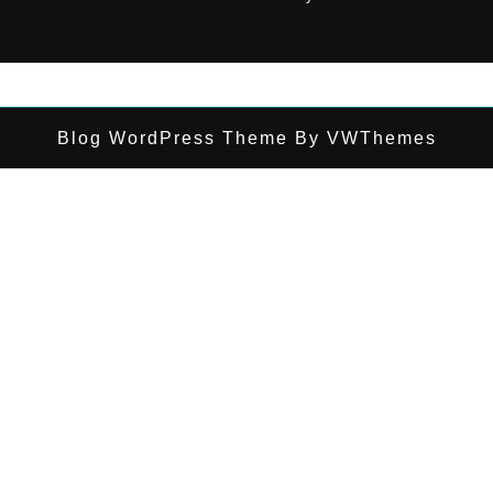
Blog WordPress Theme
By VWThemes
Desplazar
hacia
arriba