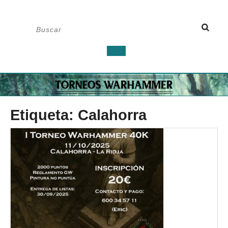
Saltar
Buscar:
al
contenido
Botón
de
apertura
Etiqueta:
Calahorra