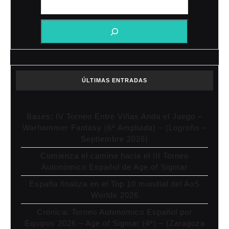
ÚLTIMAS ENTRADAS
Bases: IV Torneo Entre Viñas Anda el Juego –
Warhammer Fantasy (6ª Ampliada) – (Logroño –
Septiembre 2026)
Comienza el camino hacia el III Torneo
Autonómico Español de Age of Sigmar
España finaliza en el Top 10 mundial del AoS
Worlds 2026
Crónica: Torneo Autonómico Español por
Equipos 2026 – Age of Sigmar (4ª) – (Zaragoza