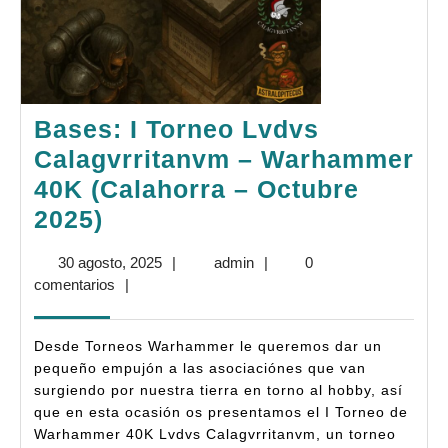
Bases: I Torneo Lvdvs
Calagvrritanvm – Warhammer
40K (Calahorra – Octubre
Bases:
2025)
I
30
admin
30 agosto, 2025
|
admin
|
0
Torneo
agosto,
comentarios
|
Lvdvs
2025
Calagvrritanvm
Desde Torneos Warhammer le queremos dar un
–
pequeño empujón a las asociaciónes que van
surgiendo por nuestra tierra en torno al hobby, así
Warhammer
que en esta ocasión os presentamos el I Torneo de
40K
Warhammer 40K Lvdvs Calagvrritanvm, un torneo