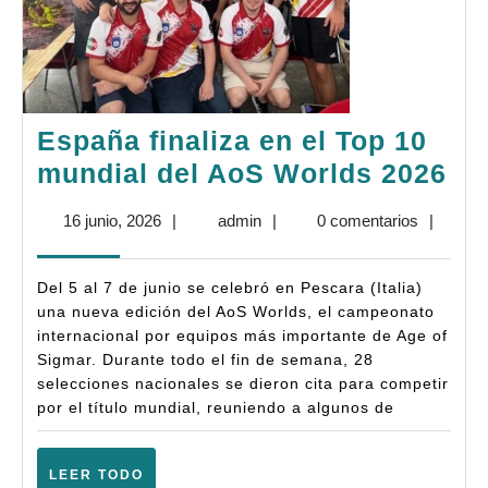
España finaliza en el Top 10
Es
mundial del AoS Worlds 2026
fin
16
admin
16 junio, 2026
|
admin
|
0 comentarios
|
en
junio,
el
2026
Del 5 al 7 de junio se celebró en Pescara (Italia)
To
una nueva edición del AoS Worlds, el campeonato
10
internacional por equipos más importante de Age of
Sigmar. Durante todo el fin de semana, 28
mu
selecciones nacionales se dieron cita para competir
del
por el título mundial, reuniendo a algunos de
Ao
Wo
LEER
LEER TODO