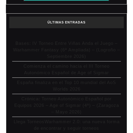
ÚLTIMAS ENTRADAS
Bases: IV Torneo Entre Viñas Anda el Juego –
Warhammer Fantasy (6ª Ampliada) – (Logroño –
Septiembre 2026)
Comienza el camino hacia el III Torneo
Autonómico Español de Age of Sigmar
España finaliza en el Top 10 mundial del AoS
Worlds 2026
Crónica: Torneo Autonómico Español por
Equipos 2026 – Age of Sigmar (4ª) – (Zaragoza
– Mayo 2026)
Llega TorneosWarhammer 2.0: una nueva forma
de encontrar y seguir torneos