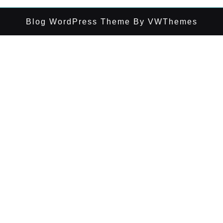
Blog WordPress Theme
By VWThemes
Desplazar
hacia
arriba