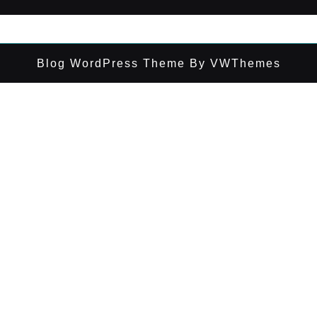
Blog WordPress Theme
By VWThemes
Desplazar
hacia
arriba