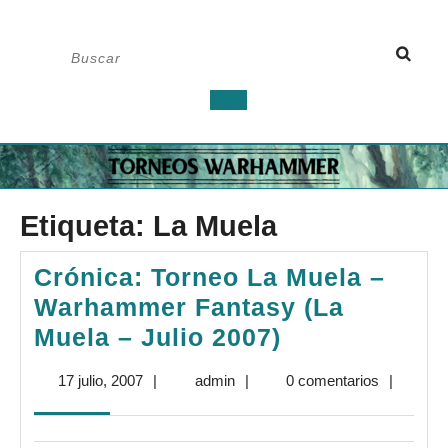
Saltar
Buscar:
al
contenido
Botón
de
apertura
Etiqueta:
La Muela
Crónica: Torneo La Muela –
Warhammer Fantasy (La
Crónica:
Muela – Julio 2007)
Torneo
17
admin
17 julio, 2007
|
admin
|
0 comentarios
|
La
julio,
Muela
2007