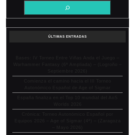
ÚLTIMAS ENTRADAS
Bases: IV Torneo Entre Viñas Anda el Juego –
Warhammer Fantasy (6ª Ampliada) – (Logroño –
Septiembre 2026)
Comienza el camino hacia el III Torneo
Autonómico Español de Age of Sigmar
España finaliza en el Top 10 mundial del AoS
Worlds 2026
Crónica: Torneo Autonómico Español por
Equipos 2026 – Age of Sigmar (4ª) – (Zaragoza
– Mayo 2026)