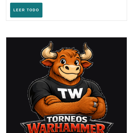
–
Warhammer
LEER
LEER TODO
TODO
Fantasy
(La
Muela
–
Julio
2007)