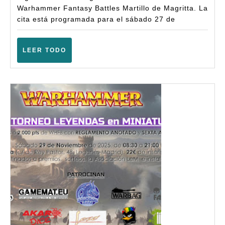
Warhammer
Warhammer Fantasy Battles Martillo de Magritta. La
Fantasy
cita está programada para el sábado 27 de
Battles
(Sexta
LEER
LEER TODO
TODO
Ampliada)
–
(Ajalvir
–
Junio
2026)