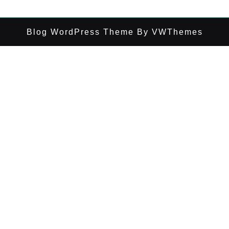
Blog WordPress Theme
By VWThemes
Desplazar
hacia
arriba