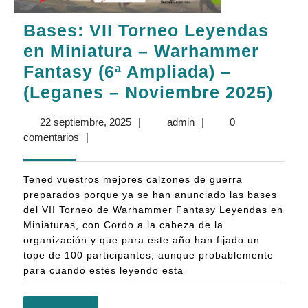
Bases: VII Torneo Leyendas
en Miniatura – Warhammer
Fantasy (6ª Ampliada) –
Bas
(Leganes – Noviembre 2025)
VII
22
admin
22 septiembre, 2025
|
admin
|
0
Tor
septiembre,
comentarios
|
Ley
2025
en
Tened vuestros mejores calzones de guerra
Min
preparados porque ya se han anunciado las bases
del VII Torneo de Warhammer Fantasy Leyendas en
–
Miniaturas, con Cordo a la cabeza de la
War
organización y que para este año han fijado un
Fan
tope de 100 participantes, aunque probablemente
para cuando estés leyendo esta
(6ª
Amp