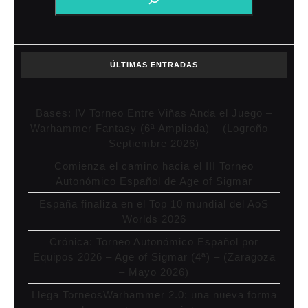
ÚLTIMAS ENTRADAS
Bases: IV Torneo Entre Viñas Anda el Juego –
Warhammer Fantasy (6ª Ampliada) – (Logroño –
Septiembre 2026)
Comienza el camino hacia el III Torneo
Autonómico Español de Age of Sigmar
España finaliza en el Top 10 mundial del AoS
Worlds 2026
Crónica: Torneo Autonómico Español por
Equipos 2026 – Age of Sigmar (4ª) – (Zaragoza
– Mayo 2026)
Llega TorneosWarhammer 2.0: una nueva forma