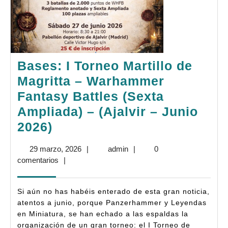
Bases: I Torneo Martillo de
Magritta – Warhammer
Fantasy Battles (Sexta
Ampliada) – (Ajalvir – Junio
Bases:
2026)
I
29
admin
29 marzo, 2026
|
admin
|
0
Torneo
marzo,
comentarios
|
Martillo
2026
de
Si aún no has habéis enterado de esta gran noticia,
Magritta
atentos a junio, porque Panzerhammer y Leyendas
en Miniatura, se han echado a las espaldas la
–
organización de un gran torneo: el I Torneo de