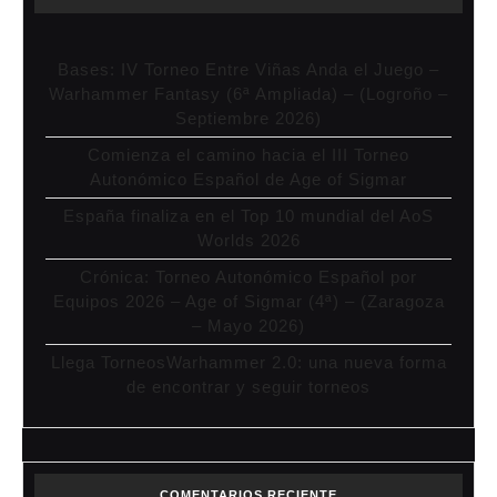
Bases: IV Torneo Entre Viñas Anda el Juego –
Warhammer Fantasy (6ª Ampliada) – (Logroño –
Septiembre 2026)
Comienza el camino hacia el III Torneo
Autonómico Español de Age of Sigmar
España finaliza en el Top 10 mundial del AoS
Worlds 2026
Crónica: Torneo Autonómico Español por
Equipos 2026 – Age of Sigmar (4ª) – (Zaragoza
– Mayo 2026)
Llega TorneosWarhammer 2.0: una nueva forma
de encontrar y seguir torneos
COMENTARIOS RECIENTE