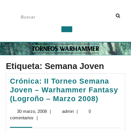
Saltar
Buscar:
al
contenido
Botón
de
apertura
Etiqueta:
Semana Joven
Crónica: II Torneo Semana
Joven – Warhammer Fantasy
Crónica:
(Logroño – Marzo 2008)
II
30
admin
30 marzo, 2008
|
admin
|
0
Torneo
marzo,
comentarios
|
Semana
2008