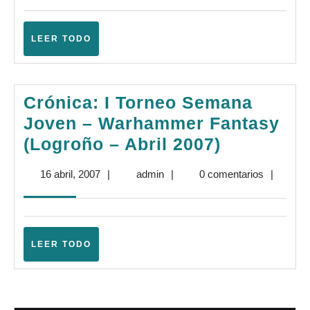
Joven
–
LEER
LEER TODO
Warham
TODO
Fantasy
(Logroñ
Crónica: I Torneo Semana
–
Joven – Warhammer Fantasy
Marzo
Crónica:
(Logroño – Abril 2007)
2008)
I
16
admin
16 abril, 2007
|
admin
|
0 comentarios
|
Torneo
abril,
Semana
2007
Joven
–
LEER
LEER TODO
TODO
Warhamm
Fantasy
(Logroño