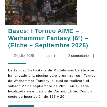
Bases: I Torneo AIME –
Warhammer Fantasy (6ª) –
Bases
(Elche – Septiembre 2025)
I
24
admin
24 julio, 2025
|
admin
|
2 comentarios
|
Torne
julio,
AIME
2025
La Asociación Ilicitana de Modelismos Estático se
–
ha lanzado a la piscina para organizar su I Torneo
Warh
de Warhammer Fantasy, el cual se realizará el
sábado 27 de septiembre de 2025, en su sede
Fanta
localizada en el barrio de Carrús, Elche. Con un
(6ª)
coste de inscripción de 15€ y 20
–