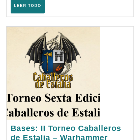
(Elch
LEER
LEER TODO
–
TODO
Septi
2025)
Bases: II Torneo Caballeros
de Estalia – Warhammer