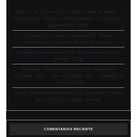
Bases: IV Torneo Entre Viñas Anda el Juego –
Warhammer Fantasy (6ª Ampliada) – (Logroño –
Septiembre 2026)
Comienza el camino hacia el III Torneo
Autonómico Español de Age of Sigmar
España finaliza en el Top 10 mundial del AoS
Worlds 2026
Crónica: Torneo Autonómico Español por
Equipos 2026 – Age of Sigmar (4ª) – (Zaragoza
– Mayo 2026)
Llega TorneosWarhammer 2.0: una nueva forma
de encontrar y seguir torneos
COMENTARIOS RECIENTE