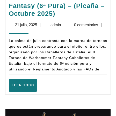
Fantasy (6ª Pura) – (Picaña –
Bases:
Octubre 2025)
II
21
admin
21 julio, 2025
|
admin
|
0 comentarios
|
Torneo
julio,
Caballeros
2025
La calma de julio contrasta con la marea de torneos
de
que es están preparando para el otoño; entre ellos,
Estalia
organizado por los Caballeros de Estalia, el II
Torneo de Warhammer Fantasy Caballeros de
–
Estalia, bajo el formato de 6ª edición pura y
Warhammer
utilizando el Reglamento Anotado y las FAQs de
Fantasy
(6ª
LEER
LEER TODO
Pura)
TODO
–
(Picaña
–