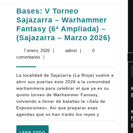
Bases: V Torneo
Sajazarra – Warhammer
Fantasy (6ª Ampliada) –
Bases
(Sajazarra – Marzo 2026)
V
7
admin
7 enero, 2026
|
admin
|
0
Torne
enero,
comentarios
|
Sajaz
2026
–
La localidad de Sajazarra (La Rioja) vuelve a
Warh
abrir sus puertas este 2026 a la comunidad
warhammera para celebrar el que ya es su
Fanta
quinto torneo de Warhammer Fantasy,
2
(6ª
volviendo a llenar de batallas la «Sala de
Ampli
Exposiciones«. Así que preparar esas
agendas que os han traído los reyes y
–
F
(Saja
2
LEER
LEER TODO