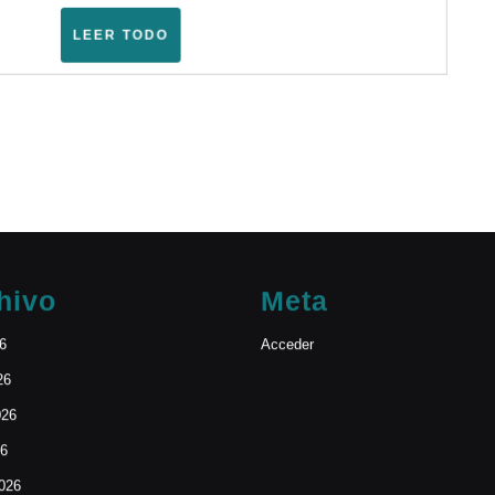
Ampliada
(Vitoria
LEER
LEER TODO
TODO
–
Junio
2025)
hivo
Meta
26
Acceder
26
026
26
026