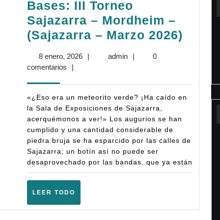
Bases: III Torneo
2026)
Sajazarra – Mordheim –
Bases
(Sajazarra – Marzo 2026)
III
8
admin
8 enero, 2026
|
admin
|
0
Torne
enero,
comentarios
|
Sajaz
2026
–
«¿Eso era un meteorito verde? ¡Ha caído en
Mord
la Sala de Exposiciones de Sajazarra,
acerquémonos a ver!» Los augurios se han
–
cumplido y una cantidad considerable de
(Saja
piedra bruja se ha esparcido por las calles de
–
Sajazarra; un botín así no puede ser
desaprovechado por las bandas, que ya están
Marz
2026)
LEER
LEER TODO
TODO