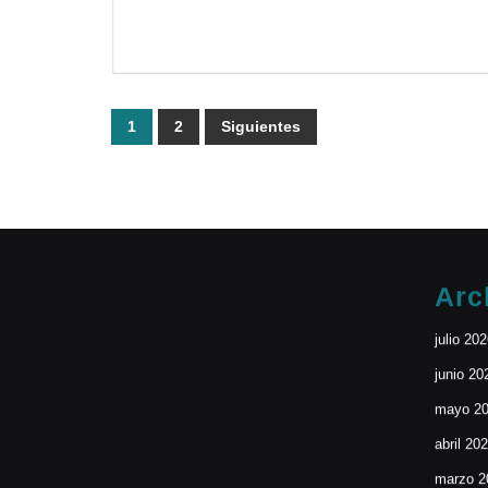
Paginación
1
2
Siguientes
de
entradas
Arc
julio 20
junio 20
mayo 2
abril 20
marzo 2