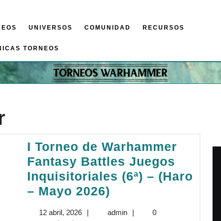
NEOS
UNIVERSOS
COMUNIDAD
RECURSOS
NICAS TORNEOS
r
I Torneo de Warhammer
Fantasy Battles Juegos
Inquisitoriales (6ª) – (Haro
I
– Mayo 2026)
Torneo
12
admin
12 abril, 2026
|
admin
|
0
de