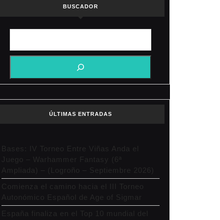
BUSCADOR
:
o
arra
heim
ÚLTIMAS ENTRADAS
zarra
Bases: IV Torneo Entre Viñas Anda el
Juego – Warhammer Fantasy (6ª
o
Ampliada) – (Logroño – Septiembre 2026)
Comienza el camino hacia el III Torneo
Autonómico Español de Age of Sigmar
España finaliza en el Top 10 mundial del