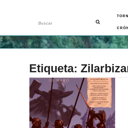
Saltar
TOR
al
Buscar:
contenido
CRÓ
Etiqueta:
Zilarbiza