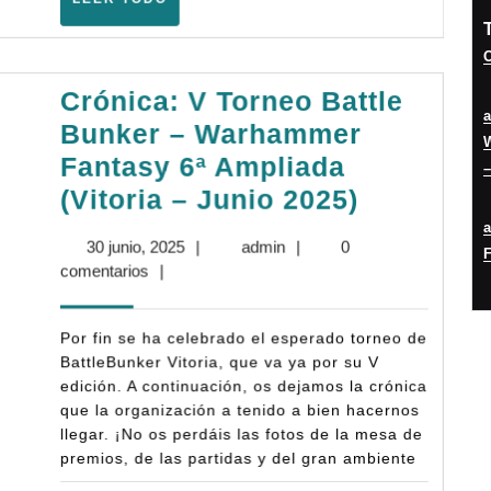
–
TODO
Marz
O
2026)
Crónica: V Torneo Battle
Bunker – Warhammer
W
Fantasy 6ª Ampliada
–
Crónica:
(Vitoria – Junio 2025)
V
30
admin
30 junio, 2025
|
admin
|
0
F
Torneo
junio,
comentarios
|
Battle
2025
Bunker
Por fin se ha celebrado el esperado torneo de
–
BattleBunker Vitoria, que va ya por su V
edición. A continuación, os dejamos la crónica
Warhamm
que la organización a tenido a bien hacernos
Fantasy
llegar. ¡No os perdáis las fotos de la mesa de
6ª
premios, de las partidas y del gran ambiente