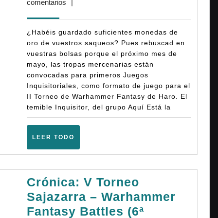
abril,
comentarios
|
Warhammer
2026
Fantasy
¿Habéis guardado suficientes monedas de
Battles
oro de vuestros saqueos? Pues rebuscad en
vuestras bolsas porque el próximo mes de
Juegos
mayo, las tropas mercenarias están
Inquisitoriales
convocadas para primeros Juegos
(6ª)
Inquisitoriales, como formato de juego para el
II Torneo de Warhammer Fantasy de Haro. El
–
temible Inquisitor, del grupo Aquí Está la
(Haro
–
LEER
LEER TODO
Mayo
TODO
2026)
Crónica: V Torneo
Sajazarra – Warhammer
Fantasy Battles (6ª