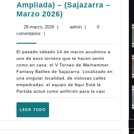
Ampliada) – (Sajazarra –
Crónica:
Marzo 2026)
V
28
admin
28 marzo, 2026
|
admin
|
0
Torneo
marzo,
comentarios
|
Sajazarra
2026
–
El pasado sábado 14 de marzo acudimos a
Warhammer
uno de esos torneos que te hacen sentir
como en casa: el V Torneo de Warhammer
Fantasy
Fantasy Battles de Sajazarra. Localizado en
Battles
una singular localidad, de vistosas calles
(6ª
empedradas, el equipo de Aquí Está la
Partida actuó como anfitrión para la casi
Ampliada)
–
LEER
LEER TODO
(Sajazarra
TODO
–
Marzo