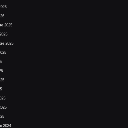
2026
026
re 2025
 2025
bre 2025
2025
25
25
025
25
025
2025
025
re 2024