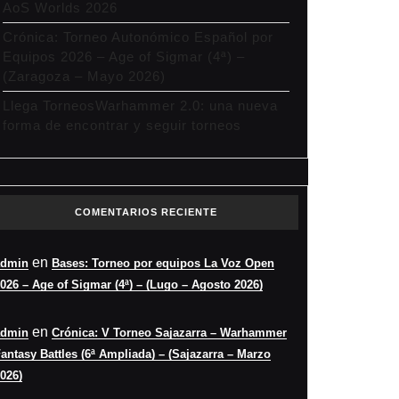
AoS Worlds 2026
Crónica: Torneo Autonómico Español por
Equipos 2026 – Age of Sigmar (4ª) –
(Zaragoza – Mayo 2026)
Llega TorneosWarhammer 2.0: una nueva
:
forma de encontrar y seguir torneos
o
arra
COMENTARIOS RECIENTE
ammer
en
admin
Bases: Torneo por equipos La Voz Open
sy
026 – Age of Sigmar (4ª) – (Lugo – Agosto 2026)
ada)
en
admin
Crónica: V Torneo Sajazarra – Warhammer
antasy Battles (6ª Ampliada) – (Sajazarra – Marzo
zarra
026)