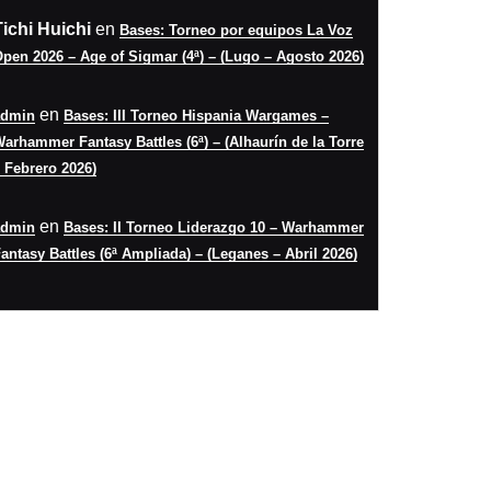
Tichi Huichi
en
Bases: Torneo por equipos La Voz
o
pen 2026 – Age of Sigmar (4ª) – (Lugo – Agosto 2026)
en
admin
Bases: III Torneo Hispania Wargames –
arhammer Fantasy Battles (6ª) – (Alhaurín de la Torre
 Febrero 2026)
en
admin
Bases: II Torneo Liderazgo 10 – Warhammer
antasy Battles (6ª Ampliada) – (Leganes – Abril 2026)
er