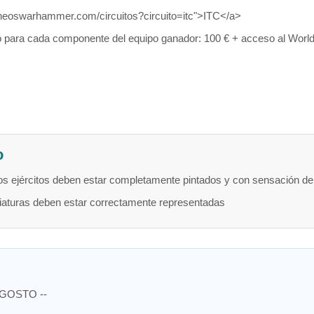
orneoswarhammer.com/circuitos?circuito=itc">ITC</a>
para cada componente del equipo ganador: 100 € + acceso al Worl
o
s ejércitos deben estar completamente pintados y con sensación de
aturas deben estar correctamente representadas
AGOSTO --