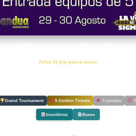
e of Sigmar La Voz Open
Faltan 23 días para el torneo
29/30
Agosto
2026
Grand Tournament
5 Golden Tickets
5 partidas
2
Inscribirse
Bases