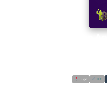
Torneo Ag
Lugo
ITC