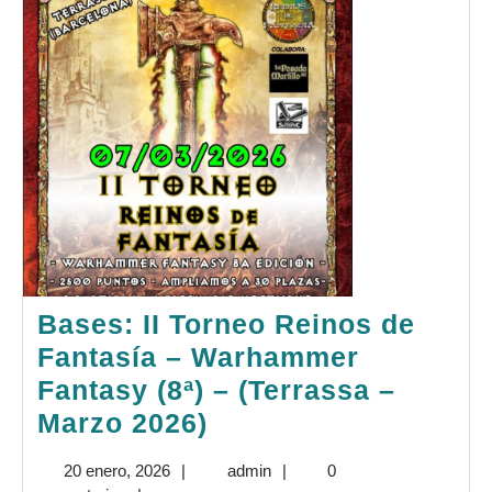
2026)
Bases: II Torneo Reinos de
Fantasía – Warhammer
Fantasy (8ª) – (Terrassa –
Bases:
Marzo 2026)
II
20
admin
20 enero, 2026
|
admin
|
0
Torneo