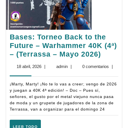
Bases: Torneo Back to the
Future – Warhammer 40K (4ª)
Bases:
– (Terrassa – Mayo 2026)
Torneo
18
admin
18 abril, 2026
|
admin
|
0 comentarios
|
Back
abril,
to
2026
¡Marty, Marty! ¡No te lo vas a creer; vengo de 2026
the
y juegan a 40K 4ª edición! – Doc – Pues sí,
Future
señores, el gusto por el metal viejuno nunca pasa
de moda y un grupete de jugadores de la zona de
–
Terrassa, van a organizar para el domingo 24
Warha
40K
LEER
LEER TODO