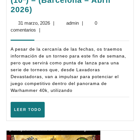
(10ª) – (Barcelona – Abril
Bases:
2026)
Torneo
31
admin
31 marzo, 2026
|
admin
|
0
El
marzo,
comentarios
|
de
2026
Abril
A pesar de la cercanía de las fechas, os traemos
2026
información de un torneo para este fin de semana,
pero que servirá como punta de lanza para una
–
serie de torneos que, desde Lavadoras
Warhammer
Devastadoras, van a impulsar para potenciar el
40.000
juego competitivo dentro del panorama de
Warhammer 40k, utilizando
(10ª)
–
LEER
LEER TODO
(Barcelona
TODO
–
Abril