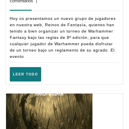
enero,
comentarios
|
Reinos
2026
de
Hoy os presentamos un nuevo grupo de jugadores
Fantasía
en nuestra web, Reinos de Fantasía, quienes han
tenido a bien organizar un torneo de Warhammer
–
Fantasy bajo las reglas de 8ª edición, para que
Warhammer
cualquier jugador de Warhammer pueda disfrutar
Fantasy
de un torneo bajo un reglamento de su agrado. El
evento
(8ª)
–
LEER
LEER TODO
(Terrassa
TODO
–
Marzo
2026)