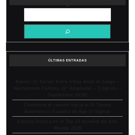
ÚLTIMAS ENTRADAS
Bases: IV Torneo Entre Viñas Anda el Juego –
Warhammer Fantasy (6ª Ampliada) – (Logroño –
Septiembre 2026)
Comienza el camino hacia el III Torneo
Autonómico Español de Age of Sigmar
España finaliza en el Top 10 mundial del AoS
Worlds 2026