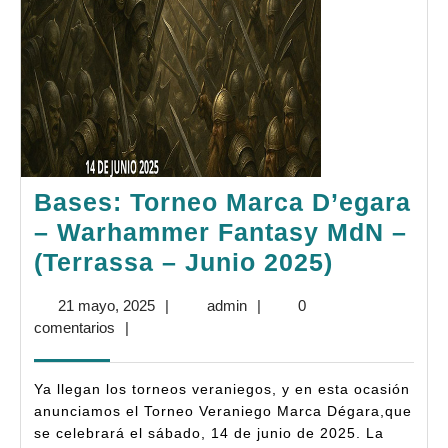
Bases: Torneo Marca D’egara
– Warhammer Fantasy MdN –
Bases:
(Terrassa – Junio 2025)
Torneo
21
admin
21 mayo, 2025
|
admin
|
0
Marca
mayo,
comentarios
|
D’egara
2025
–
Ya llegan los torneos veraniegos, y en esta ocasión
Warham
anunciamos el Torneo Veraniego Marca Dégara,que
se celebrará el sábado, 14 de junio de 2025. La
Fantasy