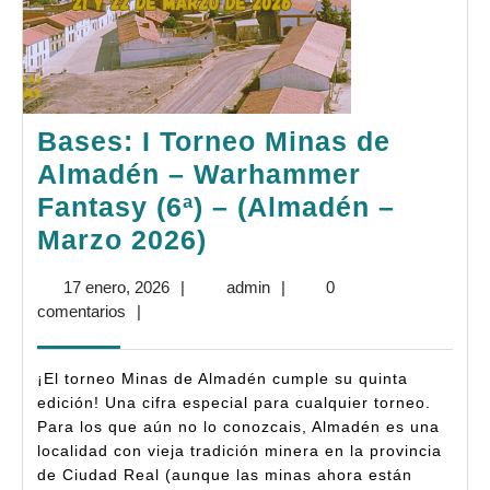
Bases: I Torneo Minas de
Almadén – Warhammer
Fantasy (6ª) – (Almadén –
Bases:
Marzo 2026)
I
17
admin
17 enero, 2026
|
admin
|
0
Torneo
enero,
comentarios
|
Minas
2026
de
¡El torneo Minas de Almadén cumple su quinta
Almadén
edición! Una cifra especial para cualquier torneo.
Para los que aún no lo conozcais, Almadén es una
–
localidad con vieja tradición minera en la provincia
Warhammer
de Ciudad Real (aunque las minas ahora están