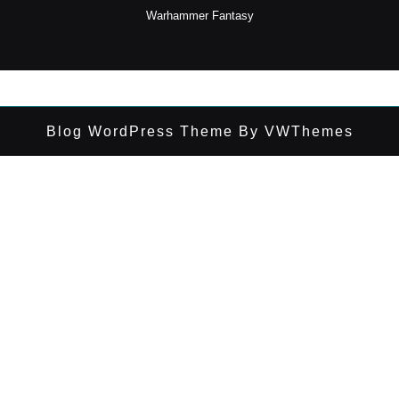
Warhammer Fantasy
Blog WordPress Theme
By VWThemes
Desplazar
hacia
arriba