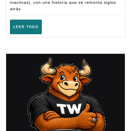
Fantasy
inactivas), con una historia que se remonta siglos
atrás
(6ª)
–
LEER
LEER TODO
(Almadén
TODO
–
Marzo
2026)