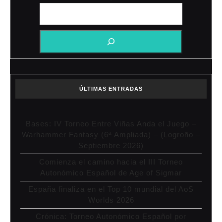
ÚLTIMAS ENTRADAS
Bases: IV Torneo Entre Viñas Anda el Juego –
Warhammer Fantasy (6ª Ampliada) – (Logroño –
Septiembre 2026)
Comienza el camino hacia el III Torneo
Autonómico Español de Age of Sigmar
España finaliza en el Top 10 mundial del AoS
Worlds 2026
Crónica: Torneo Autonómico Español por