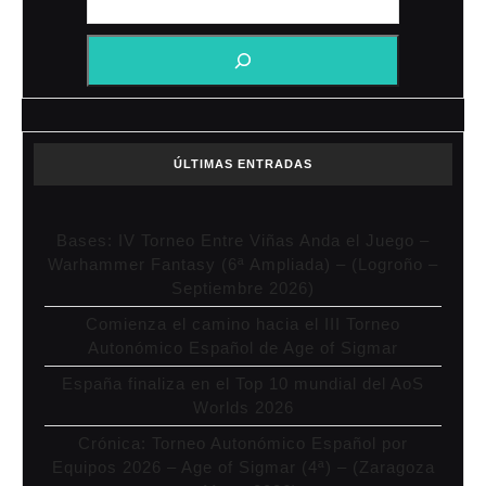
ÚLTIMAS ENTRADAS
Bases: IV Torneo Entre Viñas Anda el Juego –
Warhammer Fantasy (6ª Ampliada) – (Logroño –
Septiembre 2026)
Comienza el camino hacia el III Torneo
Autonómico Español de Age of Sigmar
España finaliza en el Top 10 mundial del AoS
Worlds 2026
Crónica: Torneo Autonómico Español por
Equipos 2026 – Age of Sigmar (4ª) – (Zaragoza