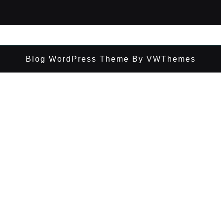
Blog WordPress Theme
By VWThemes
Desplazar
hacia
arriba