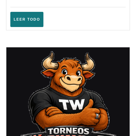
en
2005
Asgard
–
LEER
LEER TODO
TODO
Warhammer
Fantasy
(Logroño
–
Agosto
2005)