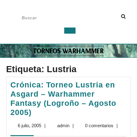
Saltar
Buscar:
al
contenido
Botón
de
apertura
Etiqueta:
Lustria
Crónica: Torneo Lustria en
Asgard – Warhammer
Fantasy (Logroño – Agosto
Crónica:
2005)
Torneo
6
admin
6 julio, 2005
|
admin
|
0 comentarios
|
Lustria
julio,