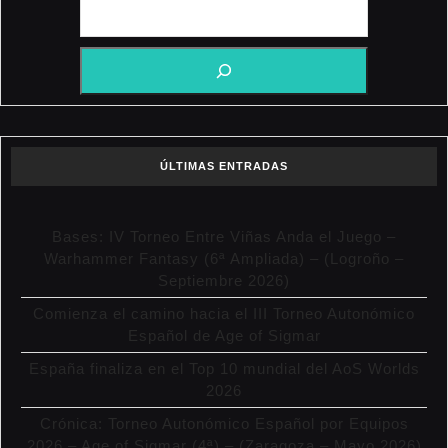
ÚLTIMAS ENTRADAS
Bases: IV Torneo Entre Viñas Anda el Juego –
Warhammer Fantasy (6ª Ampliada) – (Logroño –
Septiembre 2026)
Comienza el camino hacia el III Torneo Autonómico
Español de Age of Sigmar
España finaliza en el Top 10 mundial del AoS Worlds
2026
Crónica: Torneo Autonómico Español por Equipos
2026 – Age of Sigmar (4ª) – (Zaragoza – Mayo 2026)