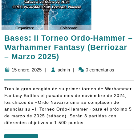
Bases: II Torneo Ordo-Hammer –
Warhammer Fantasy (Berriozar
Bases:
– Marzo 2025)
II
15
admin
15 enero, 2025
|
admin
|
0 comentarios
|
Torneo
enero,
Ordo-
2025
Tras la gran acogida de su primer torneo de Warhammer
Hammer
Fantasy Battles el pasado mes de noviembre de 2024,
–
los chicos de «Ordo Navarrorum» se complacen de
anunciar su «II Torneo Ordo-Hammer» para el próximo 5
Warhammer
de marzo de 2025 (sábado). Serán 3 partidas con
Fantasy
diferentes objetivos a 1.500 puntos
(Berriozar