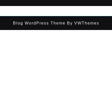
Blog WordPress Theme
By VWThemes
Desplazar
hacia
arriba