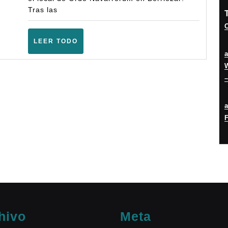
Marzo
Tras las
2025)
O
LEER
LEER TODO
TODO
W
–
F
hivo
Meta