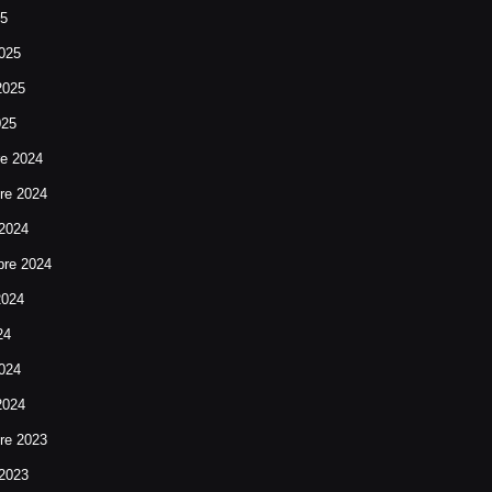
25
025
2025
025
re 2024
re 2024
 2024
bre 2024
2024
24
024
2024
re 2023
 2023