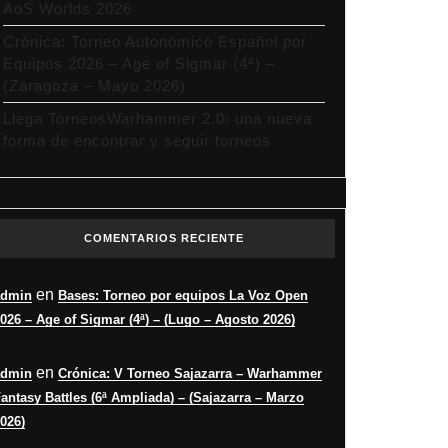
AoS Worlds 2026
Crónica: Torneo Autonómico Español por
Equipos 2026 – Age of Sigmar (4ª) –
(Zaragoza – Mayo 2026)
Llega TorneosWarhammer 2.0: una nueva
forma de encontrar y seguir torneos
COMENTARIOS RECIENTE
en
admin
Bases: Torneo por equipos La Voz Open
026 – Age of Sigmar (4ª) – (Lugo – Agosto 2026)
en
admin
Crónica: V Torneo Sajazarra – Warhammer
antasy Battles (6ª Ampliada) – (Sajazarra – Marzo
026)