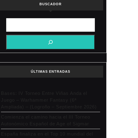
BUSCADOR
ÚLTIMAS ENTRADAS
Bases: IV Torneo Entre Viñas Anda el
Juego – Warhammer Fantasy (6ª
Ampliada) – (Logroño – Septiembre 2026)
Comienza el camino hacia el III Torneo
Autonómico Español de Age of Sigmar
España finaliza en el Top 10 mundial del