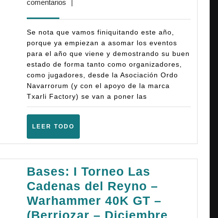
octubre,
comentarios
|
Ordo-
2025
Hamm
Se nota que vamos finiquitando este año,
–
porque ya empiezan a asomar los eventos
para el año que viene y demostrando su buen
Warh
estado de forma tanto como organizadores,
Fanta
como jugadores, desde la Asociación Ordo
(6ª
Navarrorum (y con el apoyo de la marca
Txarli Factory) se van a poner las
Ampli
–
LEER
LEER TODO
(Berri
TODO
–
Enero
Bases: I Torneo Las
2026)
Cadenas del Reyno –
Warhammer 40K GT –
(Berriozar – Diciembre