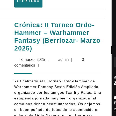
LEER
LEER TODO
Ampliada)
TODO
–
(Berriozar
Crónica: II Torneo Ordo-
–
Hammer – Warhammer
Septiembre
Fantasy (Berriozar- Marzo
2025)
Crónica:
2025)
II
8
admin
8 marzo, 2025
|
admin
|
0
Torneo
marzo,
comentarios
|
Ordo-
2025
Hammer
Ya finalizado el II Torneo Ordo-Hammer de
2
–
Warhammer Fantasy Sexta Edición Ampliada
organizado por los amigos Txarli y Palas. Una
Warhammer
estupenda jornada muy bien organizada tal
Fantasy
F
como nos tienen acostumbrados. Os dejamos
(Berriozar-
2
un buen puñado de fotos de lo acontecido en
el local de Ordo Navarrorum en Berriozar: