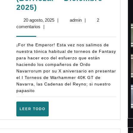
Bases:
2025)
I
20
admin
20 agosto, 2025
|
admin
|
2
Torneo
agosto,
comentarios
|
Las
2025
Cadenas
¡For the Emperor! Esta vez nos salimos de
del
nuestra tónica habitual de torneos de Fantasy
para hacer eco del esfuerzo que están
Reyno
haciendo los compañeros de Ordo
–
Navarrorum por su X aniversario en presentar
Warhammer
el I Torneos de Warhammer 40K GT de
Navarra, las Cadenas del Reyno; si nuestro
40K
papasito
GT
–
LEER
LEER TODO
(Berriozar
TODO
–
Diciembre