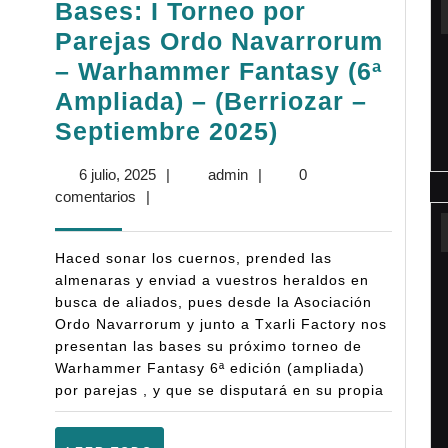
Bases: I Torneo por
2025)
Parejas Ordo Navarrorum
– Warhammer Fantasy (6ª
Ampliada) – (Berriozar –
Bases:
Septiembre 2025)
I
6
admin
6 julio, 2025
|
admin
|
0
Torneo
julio,
comentarios
|
por
2025
Parejas
Haced sonar los cuernos, prended las
Ordo
almenaras y enviad a vuestros heraldos en
busca de aliados, pues desde la Asociación
Navarrorum
Ordo Navarrorum y junto a Txarli Factory nos
–
presentan las bases su próximo torneo de
Warhammer
Warhammer Fantasy 6ª edición (ampliada)
por parejas , y que se disputará en su propia
Fantasy
(6ª