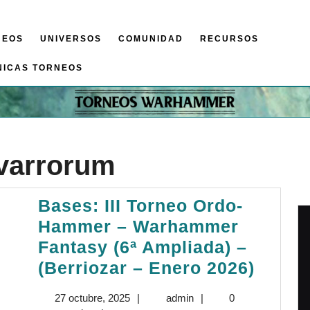
NEOS
UNIVERSOS
COMUNIDAD
RECURSOS
NICAS TORNEOS
varrorum
Bases: III Torneo Ordo-
Hammer – Warhammer
Fantasy (6ª Ampliada) –
Bases
(Berriozar – Enero 2026)
III
27
admin
27 octubre, 2025
|
admin
|
0
Torne