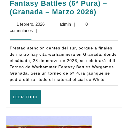
Fantasy Battles (6ª Pura) –
Bases:
(Granada – Marzo 2026)
II
1
admin
1 febrero, 2026
|
admin
|
0
Torneo
febrero,
comentarios
|
Wargam
2026
Granada
Prestad atención gentes del sur, porque a finales
–
de marzo hay cita warhammera en Granada, donde
el sábado, 28 de marzo de 2026, se celebrará el II
Warham
Torneo de Warhammer Fantasy Battles Wargames
Fantasy
Granada. Será un torneo de 6ª Pura (aunque se
Battles
podrá utilizar todo el material oficial de White
(6ª
Pura)
LEER
LEER TODO
TODO
–
(Granad
–