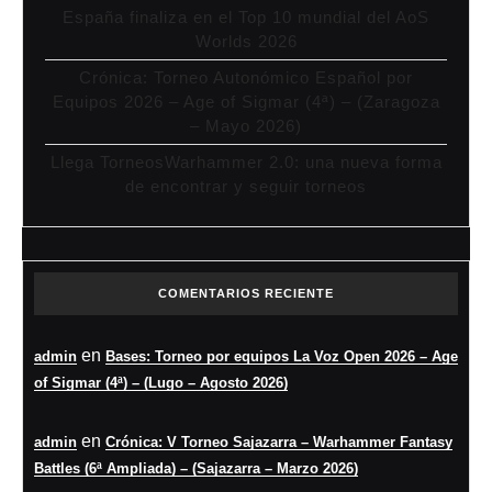
España finaliza en el Top 10 mundial del AoS
Worlds 2026
Crónica: Torneo Autonómico Español por
Equipos 2026 – Age of Sigmar (4ª) – (Zaragoza
– Mayo 2026)
Llega TorneosWarhammer 2.0: una nueva forma
de encontrar y seguir torneos
COMENTARIOS RECIENTE
en
admin
Bases: Torneo por equipos La Voz Open 2026 – Age
of Sigmar (4ª) – (Lugo – Agosto 2026)
en
admin
Crónica: V Torneo Sajazarra – Warhammer Fantasy
Battles (6ª Ampliada) – (Sajazarra – Marzo 2026)