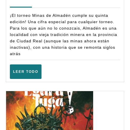
Minas
2026
de
¡El torneo Minas de Almadén cumple su quinta
Almadén
edición! Una cifra especial para cualquier torneo.
Para los que aún no lo conozcais, Almadén es una
–
localidad con vieja tradición minera en la provincia
Warhammer
de Ciudad Real (aunque las minas ahora están
Fantasy
inactivas), con una historia que se remonta siglos
atrás
(6ª)
–
LEER
LEER TODO
(Almadén
TODO
–
Marzo
2026)