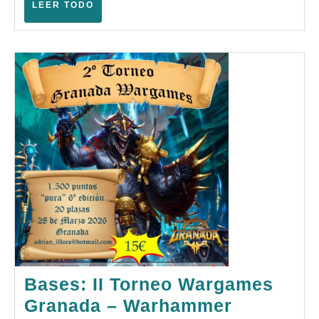
Ampli
LEER
LEER TODO
TODO
–
(Berri
–
Enero
2026)
Bases: II Torneo Wargames
Granada – Warhammer