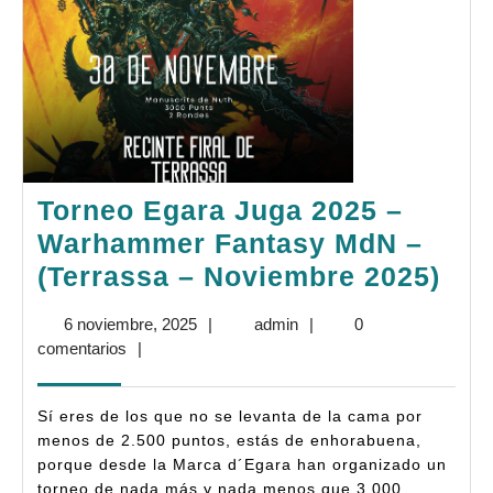
Torneo Egara Juga 2025 –
Warhammer Fantasy MdN –
Tor
(Terrassa – Noviembre 2025)
Ega
6
admin
6 noviembre, 2025
|
admin
|
0
Jug
noviembre,
comentarios
|
202
2025
–
Sí eres de los que no se levanta de la cama por
Wa
menos de 2.500 puntos, estás de enhorabuena,
porque desde la Marca d´Egara han organizado un
Fan
torneo de nada más y nada menos que 3.000