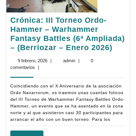
Crónica: III Torneo Ordo-
Hammer – Warhammer
Fantasy Battles (6ª Ampliada)
Cróni
– (Berriozar – Enero 2026)
III
9
admin
9 febrero, 2026
|
admin
|
0
Torne
febrero,
comentarios
|
Ordo-
2026
Hamm
Coincidiendo con el X Aniversario de la asociación
–
Ordo Navarrorum, os traemos unas cuantas foticos
del III Torneo de Warhammer Fantasy Battles Ordo-
Warh
Hammer, un evento que se ha asentado en la zona
Fanta
norte y al que asistieron casi 30 participantes para
Battle
arrancar el año con un buen torneo. Para los
(6ª