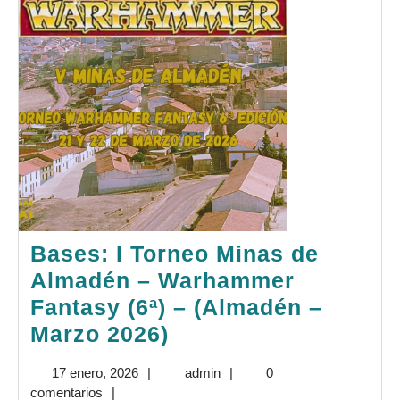
Marzo
2026)
Bases: I Torneo Minas de
Almadén – Warhammer
Fantasy (6ª) – (Almadén –
Bases:
Marzo 2026)
I
17
admin
17 enero, 2026
|
admin
|
0
Torneo
enero,
comentarios
|