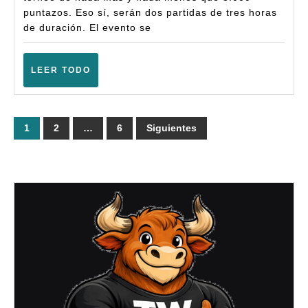
Md
puntazos. Eso sí, serán dos partidas de tres horas
–
de duración. El evento se
(Te
–
LEER
LEER TODO
TODO
Nov
202
Paginación
1
2
…
6
Siguientes
de
entradas