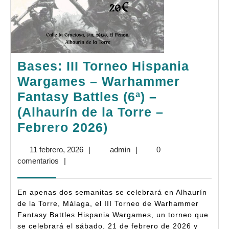
Bases: III Torneo Hispania
Wargames – Warhammer
Fantasy Battles (6ª) –
(Alhaurín de la Torre –
Bases:
Febrero 2026)
III
11
admin
11 febrero, 2026
|
admin
|
0
Torneo
febrero,
comentarios
|
Hispania
2026
Wargames
En apenas dos semanitas se celebrará en Alhaurín
–
de la Torre, Málaga, el III Torneo de Warhammer
Fantasy Battles Hispania Wargames, un torneo que
Warhammer
se celebrará el sábado, 21 de febrero de 2026 y