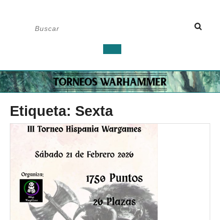
Saltar
Buscar:
al
contenido
Botón
de
apertura
Etiqueta:
Sexta