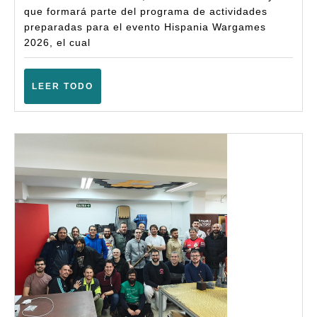
Fantasy
que formará parte del programa de actividades
Battles
preparadas para el evento Hispania Wargames
2026, el cual
(6ª)
–
LEER
LEER TODO
(Alhaurín
TODO
de
la
Torre
–
Febrero
2026)