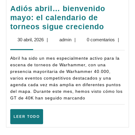
Adiós abril… bienvenido
mayo: el calendario de
Adiós
torneos sigue creciendo
abril…
30
admin
30 abril, 2026
|
admin
|
0 comentarios
|
bienven
abril,
mayo:
2026
Abril ha sido un mes especialmente activo para la
el
escena de torneos de Warhammer, con una
calenda
presencia mayoritaria de Warhammer 40.000,
varios eventos competitivos destacados y una
de
agenda cada vez más amplia en diferentes puntos
torneos
del mapa. Durante este mes, hemos visto cómo los
sigue
GT de 40K han seguido marcando
crecien
LEER
LEER TODO
TODO