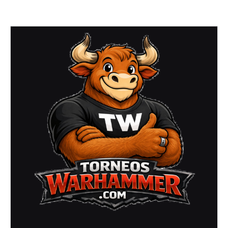
–
(Picaña
–
Octubre
2025)