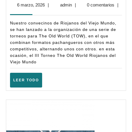
III
6
admin
6 marzo, 2026
|
admin
|
0 comentarios
|
Torneo
marzo,
The
2026
Nuestro convecinos de Riojanos del Viejo Mundo,
Old
se han lanzado a la organización de una serie de
World
torneos para The Old World (TOW), en el que
combinan formatos pachangueros con otros más
Riojanos
competitivos, alternando unos con otros. en esta
del
ocasión, el III Torneo The Old World Riojanos del
Viejo
Viejo Mundo
Mundo
–
LEER
LEER TODO
TODO
(Logroño
–
Marzo
2026)