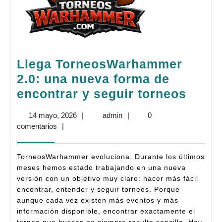
Llega TorneosWarhammer
2.0: una nueva forma de
Llega
encontrar y seguir torneos
Torn
14
admin
14 mayo, 2026
|
admin
|
0
2.0:
mayo,
comentarios
|
una
2026
nuev
TorneosWarhammer evoluciona. Durante los últimos
form
meses hemos estado trabajando en una nueva
versión con un objetivo muy claro: hacer más fácil
de
encontrar, entender y seguir torneos. Porque
encon
aunque cada vez existen más eventos y más
y
información disponible, encontrar exactamente el