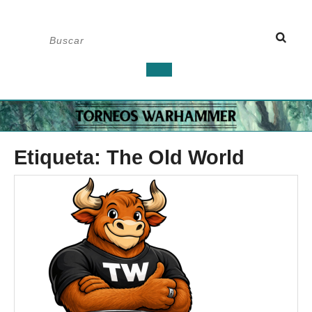
Saltar
Buscar:
al
contenido
Botón
de
apertura
Etiqueta:
The Old World