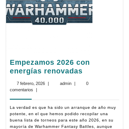
Empezamos 2026 con
Empezamos
energías renovadas
2026
7
admin
7 febrero, 2026
|
admin
|
0
con
febrero,
comentarios
|
energías
2026
renovadas
La verdad es que ha sido un arranque de año muy
potente, en el que hemos podido recopilar una
buena lista de torneos para este año 2026, en su
mayoría de Warhammer Fantasy Battles, aunque