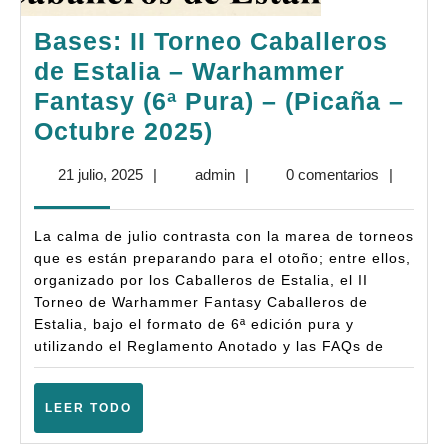
Bases: II Torneo Caballeros
de Estalia – Warhammer
Fantasy (6ª Pura) – (Picaña –
Bases:
Octubre 2025)
II
21
admin
21 julio, 2025
|
admin
|
0 comentarios
|
Torneo
julio,
Caballeros
2025
La calma de julio contrasta con la marea de torneos
de
que es están preparando para el otoño; entre ellos,
Estalia
organizado por los Caballeros de Estalia, el II
Torneo de Warhammer Fantasy Caballeros de
–
Estalia, bajo el formato de 6ª edición pura y
Warhammer
utilizando el Reglamento Anotado y las FAQs de
Fantasy
(6ª
LEER
LEER TODO
Pura)
TODO