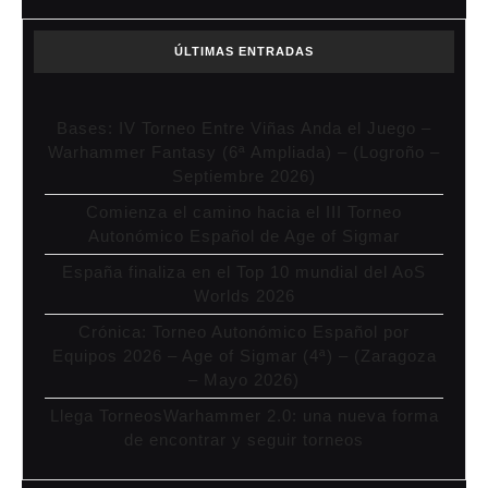
ÚLTIMAS ENTRADAS
Bases: IV Torneo Entre Viñas Anda el Juego –
Warhammer Fantasy (6ª Ampliada) – (Logroño –
Septiembre 2026)
Comienza el camino hacia el III Torneo
Autonómico Español de Age of Sigmar
España finaliza en el Top 10 mundial del AoS
Worlds 2026
Crónica: Torneo Autonómico Español por
Equipos 2026 – Age of Sigmar (4ª) – (Zaragoza
– Mayo 2026)
Llega TorneosWarhammer 2.0: una nueva forma
de encontrar y seguir torneos