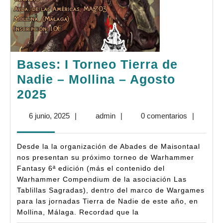
Bases: I Torneo Tierra de
Nadie – Mollina – Agosto
Bases:
2025
I
6
admin
6 junio, 2025
|
admin
|
0 comentarios
|
Torneo
junio,
Tierra
2025
Desde la la organización de Abades de Maisontaal
de
nos presentan su próximo torneo de Warhammer
Nadie
Fantasy 6ª edición (más el contenido del
Warhammer Compendium de la asociación Las
–
Tablillas Sagradas), dentro del marco de Wargames
Mollina
para las jornadas Tierra de Nadie de este año, en
–
Mollina, Málaga. Recordad que la