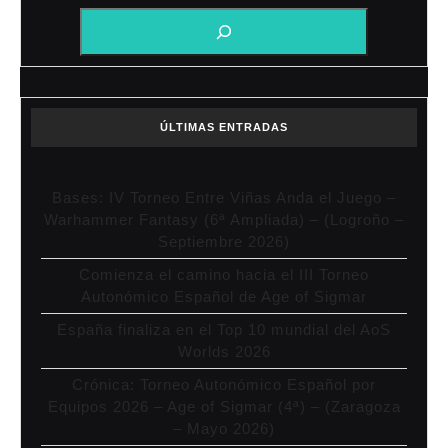
ÚLTIMAS ENTRADAS
Bases: IV Torneo Entre Viñas Anda el Juego –
Warhammer Fantasy (6ª Ampliada) – (Logroño –
Septiembre 2026)
Comienza el camino hacia el III Torneo
Autonómico Español de Age of Sigmar
España finaliza en el Top 10 mundial del AoS
Worlds 2026
Crónica: Torneo Autonómico Español por
Equipos 2026 – Age of Sigmar (4ª) – (Zaragoza
– Mayo 2026)