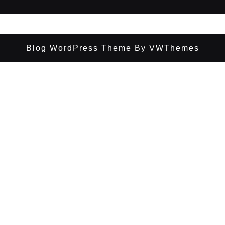
Blog WordPress Theme
By VWThemes
Desplazar
hacia
arriba