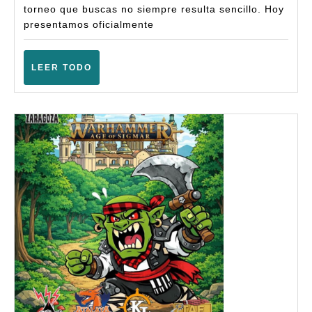
torneo que buscas no siempre resulta sencillo. Hoy
segui
presentamos oficialmente
torne
LEER
LEER TODO
TODO