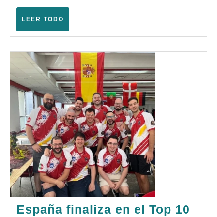
de
Age
LEER
LEER TODO
TODO
of
Sigma
España finaliza en el Top 10