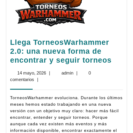
Llega TorneosWarhammer
2.0: una nueva forma de
Llega
encontrar y seguir torneos
Torn
14
admin
14 mayo, 2026
|
admin
|
0
2.0:
mayo,
comentarios
|
una
2026
nuev
TorneosWarhammer evoluciona. Durante los últimos
form
meses hemos estado trabajando en una nueva
versión con un objetivo muy claro: hacer más fácil
de
encontrar, entender y seguir torneos. Porque
encon
aunque cada vez existen más eventos y más
y
información disponible, encontrar exactamente el