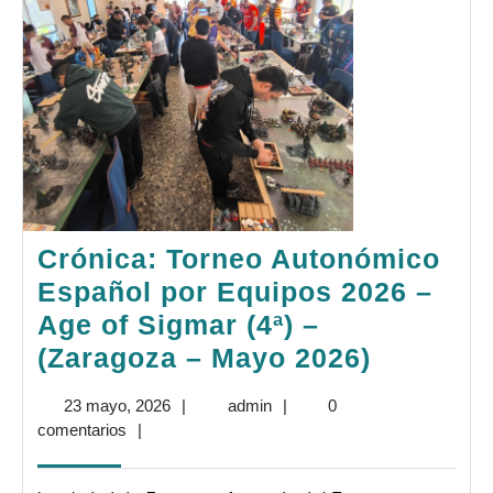
Crónica: Torneo Autonómico
Español por Equipos 2026 –
Age of Sigmar (4ª) –
Crónica:
(Zaragoza – Mayo 2026)
Torneo
23
admin
23 mayo, 2026
|
admin
|
0
Autonóm
mayo,
comentarios
|
Español
2026
por