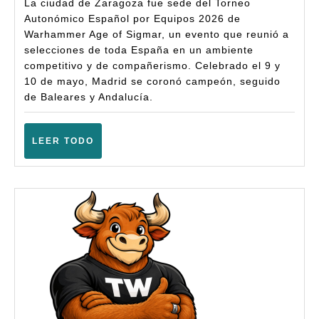
La ciudad de Zaragoza fue sede del Torneo
Equipos
Autonómico Español por Equipos 2026 de
Warhammer Age of Sigmar, un evento que reunió a
2026
selecciones de toda España en un ambiente
–
competitivo y de compañerismo. Celebrado el 9 y
Age
10 de mayo, Madrid se coronó campeón, seguido
de Baleares y Andalucía.
of
Sigmar
LEER
LEER TODO
(4ª)
TODO
–
(Zarago
–
Mayo
2026)