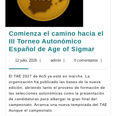
Comienza el camino hacia el
III Torneo Autonómico
Comie
Español de Age of Sigmar
el
12
admin
12 julio, 2026
|
admin
|
0 comentarios
|
camin
julio,
hacia
2026
El TAE 2027 de AoS ya está en marcha. La
el
organización ha publicado las bases de la nueva
III
edición, abriendo tanto el proceso de formación de
las selecciones autonómicas como la presentación
Torne
de candidaturas para albergar la gran final del
Auton
campeonato. Arranca una nueva temporada del TAE
Españ
Aunque el campeonato