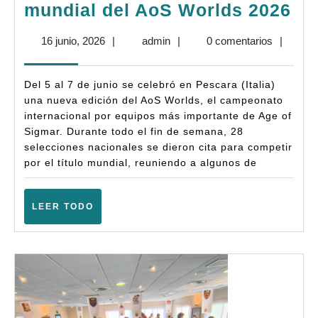
Es
mundial del AoS Worlds 2026
fin
16
admin
16 junio, 2026
|
admin
|
0 comentarios
|
en
junio,
el
2026
Del 5 al 7 de junio se celebró en Pescara (Italia)
To
una nueva edición del AoS Worlds, el campeonato
10
internacional por equipos más importante de Age of
Sigmar. Durante todo el fin de semana, 28
mu
selecciones nacionales se dieron cita para competir
del
por el título mundial, reuniendo a algunos de
Ao
Wo
LEER
LEER TODO
20
TODO