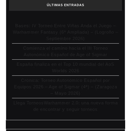
ÚLTIMAS ENTRADAS
Bases: IV Torneo Entre Viñas Anda el Juego –
Warhammer Fantasy (6ª Ampliada) – (Logroño –
Septiembre 2026)
Comienza el camino hacia el III Torneo
Autonómico Español de Age of Sigmar
España finaliza en el Top 10 mundial del AoS
Worlds 2026
Crónica: Torneo Autonómico Español por
Equipos 2026 – Age of Sigmar (4ª) – (Zaragoza
– Mayo 2026)
Llega TorneosWarhammer 2.0: una nueva forma
de encontrar y seguir torneos