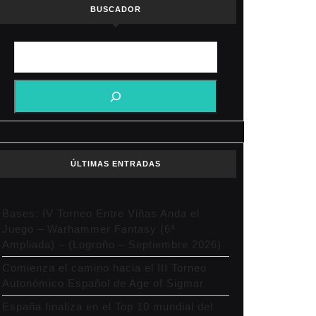
BUSCADOR
ÚLTIMAS ENTRADAS
Bases: IV Torneo Entre Viñas Anda el
Juego – Warhammer Fantasy (6ª
Ampliada) – (Logroño – Septiembre 2026)
Comienza el camino hacia el III Torneo
Autonómico Español de Age of Sigmar
España finaliza en el Top 10 mundial del