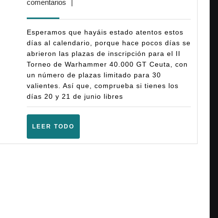
febrero,
comentarios
|
Warhammer
2026
40K
Esperamos que hayáis estado atentos estos
GT
días al calendario, porque hace pocos días se
abrieron las plazas de inscripción para el II
Ceuta
Torneo de Warhammer 40.000 GT Ceuta, con
(10ª)
un número de plazas limitado para 30
–
valientes. Así que, comprueba si tienes los
días 20 y 21 de junio libres
(Ceuta
–
LEER
LEER TODO
Junio
TODO
2026)