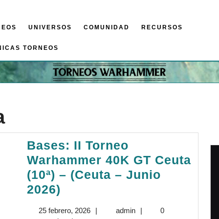
NEOS
UNIVERSOS
COMUNIDAD
RECURSOS
NICAS TORNEOS
a
Bases: II Torneo
Warhammer 40K GT Ceuta
(10ª) – (Ceuta – Junio
Bases:
2026)
II
25
admin
25 febrero, 2026
|
admin
|
0
Torneo