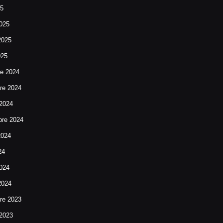
25
025
2025
025
re 2024
re 2024
 2024
bre 2024
2024
24
024
2024
re 2023
 2023