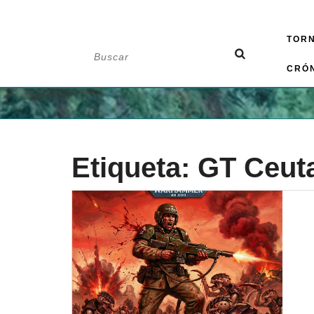
Saltar
TOR
al
Buscar:
contenido
CRÓ
Etiqueta:
GT Ceut