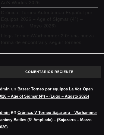
AoS Worlds 2026
Crónica: Torneo Autonómico Español por
Equipos 2026 – Age of Sigmar (4ª) –
(Zaragoza – Mayo 2026)
Llega TorneosWarhammer 2.0: una nueva
forma de encontrar y seguir torneos
COMENTARIOS RECIENTE
en
admin
Bases: Torneo por equipos La Voz Open
026 – Age of Sigmar (4ª) – (Lugo – Agosto 2026)
en
admin
Crónica: V Torneo Sajazarra – Warhammer
antasy Battles (6ª Ampliada) – (Sajazarra – Marzo
026)