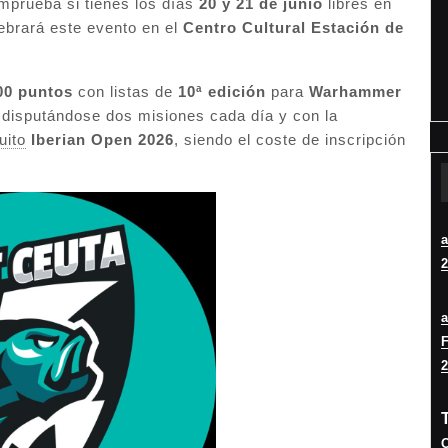
omprueba si tienes los días
20 y 21 de junio
libres en
ebrará este evento en el
Centro Cultural Estación de
00 puntos
con listas de
10ª edición
para
Warhammer
, disputándose dos misiones cada día y con la
uito
Iberian Open 2026
, siendo el coste de inscripción
2
F
2
O