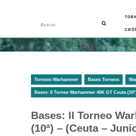
Saltar
TOR
al
Buscar:
contenido
CRÓ
Torneos Warhammer
Bases Torneos
,
Wa
Bases: II Torneo Warhammer 40K GT Ceuta (10ª)
Bases: II Torneo W
(10ª) – (Ceuta – Juni