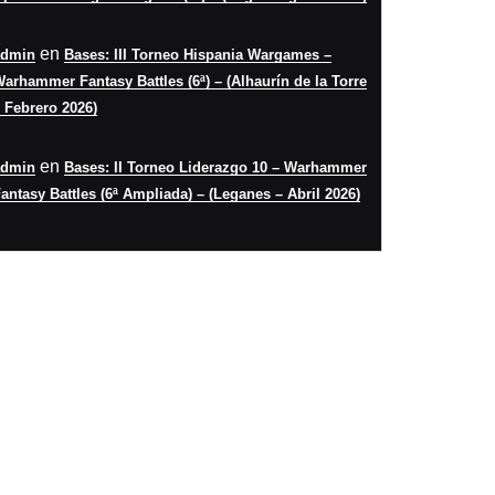
en
admin
Bases: III Torneo Hispania Wargames –
arhammer Fantasy Battles (6ª) – (Alhaurín de la Torre
 Febrero 2026)
en
admin
Bases: II Torneo Liderazgo 10 – Warhammer
antasy Battles (6ª Ampliada) – (Leganes – Abril 2026)