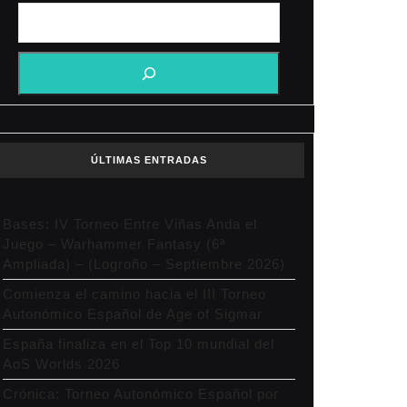
ÚLTIMAS ENTRADAS
Bases: IV Torneo Entre Viñas Anda el
Juego – Warhammer Fantasy (6ª
Ampliada) – (Logroño – Septiembre 2026)
Comienza el camino hacia el III Torneo
Autonómico Español de Age of Sigmar
España finaliza en el Top 10 mundial del
AoS Worlds 2026
Crónica: Torneo Autonómico Español por