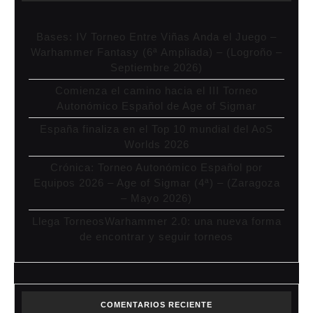
Bases: IV Torneo Entre Viñas Anda el Juego –
Warhammer Fantasy (6ª Ampliada) – (Logroño –
Septiembre 2026)
Comienza el camino hacia el III Torneo
Autonómico Español de Age of Sigmar
España finaliza en el Top 10 mundial del AoS
Worlds 2026
Crónica: Torneo Autonómico Español por
Equipos 2026 – Age of Sigmar (4ª) – (Zaragoza
– Mayo 2026)
Llega TorneosWarhammer 2.0: una nueva forma
de encontrar y seguir torneos
COMENTARIOS RECIENTE