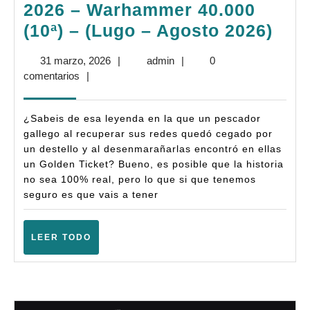
2026 – Warhammer 40.000
Bas
(10ª) – (Lugo – Agosto 2026)
Tor
31
admin
31 marzo, 2026
|
admin
|
0
La
marzo,
comentarios
|
Voz
2026
Ope
¿Sabeis de esa leyenda en la que un pescador
202
gallego al recuperar sus redes quedó cegado por
un destello y al desenmarañarlas encontró en ellas
–
un Golden Ticket? Bueno, es posible que la historia
War
no sea 100% real, pero lo que si que tenemos
40.
seguro es que vais a tener
(10ª
–
LEER
LEER TODO
TODO
(Lu
–
Ago