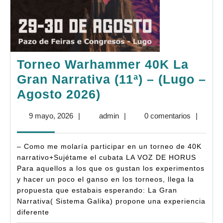
Torneo Warhammer 40K La
Gran Narrativa (11ª) – (Lugo –
Torneo
Agosto 2026)
Warhammer
9
admin
9 mayo, 2026
|
admin
|
0 comentarios
|
40K
mayo,
La
2026
– Como me molaría participar en un torneo de 40K
Gran
narrativo+Sujétame el cubata LA VOZ DE HORUS
Narrativa
Para aquellos a los que os gustan los experimentos
y hacer un poco el ganso en los torneos, llega la
(11ª)
propuesta que estabais esperando: La Gran
–
Narrativa( Sistema Galika) propone una experiencia
(Lugo
diferente