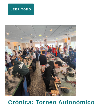
de
Age
LEER
LEER TODO
TODO
of
Sigma
Crónica: Torneo Autonómico