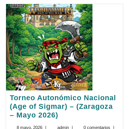
(Zarago
–
Mayo
2026)
Torneo Autonómico Nacional
(Age of Sigmar) – (Zaragoza
Torneo
– Mayo 2026)
Autonómico
8
admin
8 mayo, 2026
|
admin
|
0 comentarios
|