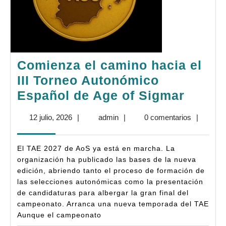
Comienza el camino hacia el
III Torneo Autonómico
Comie
Español de Age of Sigmar
el
12
admin
12 julio, 2026
|
admin
|
0 comentarios
|
camin
julio,
hacia
2026
El TAE 2027 de AoS ya está en marcha. La
el
organización ha publicado las bases de la nueva
III
edición, abriendo tanto el proceso de formación de
las selecciones autonómicas como la presentación
Torne
de candidaturas para albergar la gran final del
Auton
campeonato. Arranca una nueva temporada del TAE
Españ
Aunque el campeonato