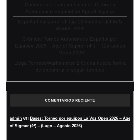
Comienza el camino hacia el III Torneo
Autonómico Español de Age of Sigmar
España finaliza en el Top 10 mundial del AoS
Worlds 2026
Crónica: Torneo Autonómico Español por
Equipos 2026 – Age of Sigmar (4ª) – (Zaragoza
– Mayo 2026)
Llega TorneosWarhammer 2.0: una nueva forma
de encontrar y seguir torneos
COMENTARIOS RECIENTE
en
admin
Bases: Torneo por equipos La Voz Open 2026 – Age
of Sigmar (4ª) – (Lugo – Agosto 2026)