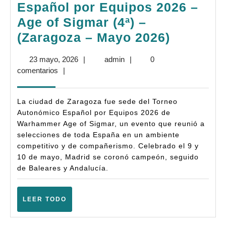
Español por Equipos 2026 –
Age of Sigmar (4ª) –
Crónica:
(Zaragoza – Mayo 2026)
Torneo
23
admin
23 mayo, 2026
|
admin
|
0
Autonóm
mayo,
comentarios
|
Español
2026
por
La ciudad de Zaragoza fue sede del Torneo
Equipos
Autonómico Español por Equipos 2026 de
Warhammer Age of Sigmar, un evento que reunió a
2026
selecciones de toda España en un ambiente
–
competitivo y de compañerismo. Celebrado el 9 y
Age
10 de mayo, Madrid se coronó campeón, seguido
de Baleares y Andalucía.
of
Sigmar
LEER
LEER TODO
(4ª)
TODO
–