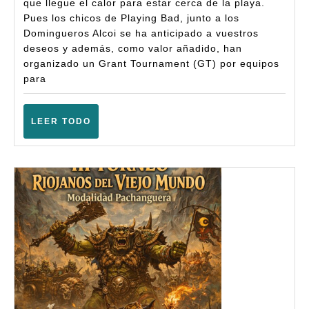
que llegue el calor para estar cerca de la playa.
GT
Pues los chicos de Playing Bad, junto a los
Domingueros Alcoi se ha anticipado a vuestros
por
deseos y además, como valor añadido, han
equi
organizado un Grant Tournament (GT) por equipos
Alco
para
(10ª)
–
LEER
LEER TODO
TODO
(Alc
–
Juni
2026