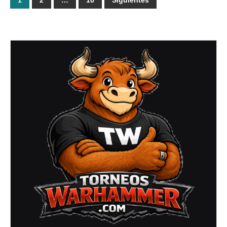
1
2
…
10
Siguientes
de
entradas