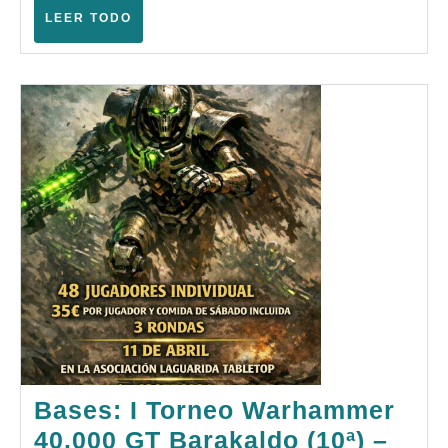
(Badajoz
LEER
LEER TODO
–
TODO
Abril
2026)
Bases: I Torneo Warhammer
40.000 GT Barakaldo (10ª) –