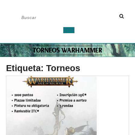
Saltar
Buscar:
al
contenido
Botón
de
apertura
Etiqueta:
Torneos