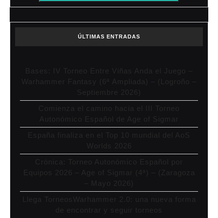
ÚLTIMAS ENTRADAS
Bases: IV Torneo Entre Viñas Anda el Juego –
Warhammer Fantasy (6ª Ampliada) – (Logroño –
Septiembre 2026)
Comienza el camino hacia el III Torneo
Autonómico Español de Age of Sigmar
España finaliza en el Top 10 mundial del AoS
Worlds 2026
Crónica: Torneo Autonómico Español por
Equipos 2026 – Age of Sigmar (4ª) – (Zaragoza
– Mayo 2026)
Llega TorneosWarhammer 2.0: una nueva forma
de encontrar y seguir torneos