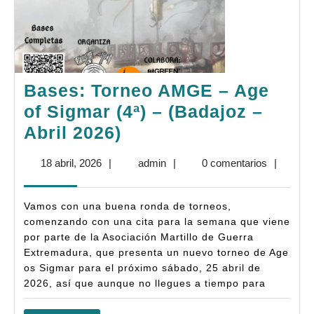
Bases: Torneo AMGE – Age
of Sigmar (4ª) – (Badajoz –
Bases:
Abril 2026)
Torneo
18
admin
18 abril, 2026
|
admin
|
0 comentarios
|
AMGE
abril,
–
2026
Vamos con una buena ronda de torneos,
Age
comenzando con una cita para la semana que viene
of
por parte de la Asociación Martillo de Guerra
Extremadura, que presenta un nuevo torneo de Age
Sigmar
os Sigmar para el próximo sábado, 25 abril de
(4ª)
2026, así que aunque no llegues a tiempo para
–