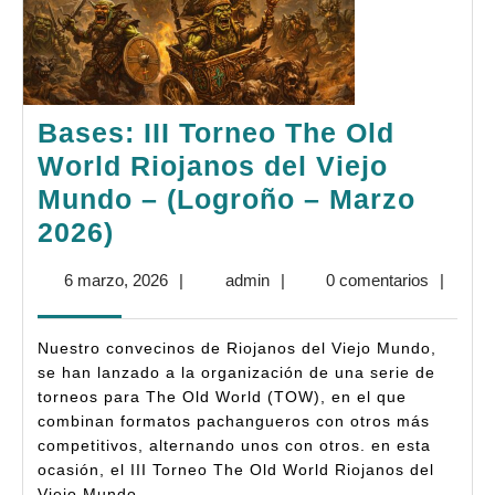
Bases: III Torneo The Old
World Riojanos del Viejo
Mundo – (Logroño – Marzo
Bases:
2026)
III
6
admin
6 marzo, 2026
|
admin
|
0 comentarios
|
Torneo
marzo,
The
2026
Nuestro convecinos de Riojanos del Viejo Mundo,
Old
se han lanzado a la organización de una serie de
World
torneos para The Old World (TOW), en el que
combinan formatos pachangueros con otros más
Riojanos
competitivos, alternando unos con otros. en esta
del
ocasión, el III Torneo The Old World Riojanos del
Viejo Mundo