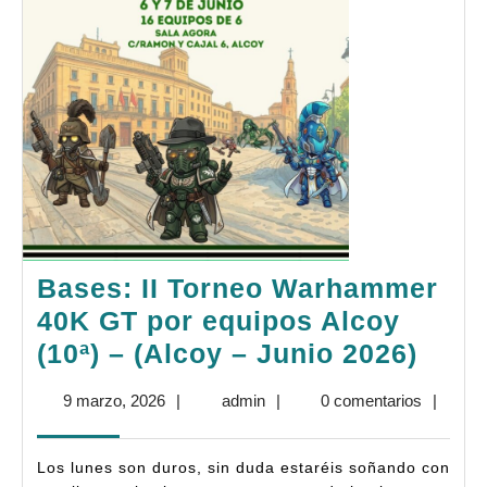
Bases: II Torneo Warhammer
40K GT por equipos Alcoy
Base
(10ª) – (Alcoy – Junio 2026)
II
9
admin
9 marzo, 2026
|
admin
|
0 comentarios
|
Torn
marzo,
War
2026
Los lunes son duros, sin duda estaréis soñando con
40K