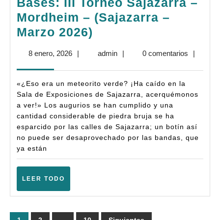
Bases: III Torneo Sajazarra –
Mordheim – (Sajazarra –
Bases:
Marzo 2026)
III
8
admin
8 enero, 2026
|
admin
|
0 comentarios
|
Torneo
enero,
Sajazarra
2026
«¿Eso era un meteorito verde? ¡Ha caído en la
–
Sala de Exposiciones de Sajazarra, acerquémonos
Mordheim
a ver!» Los augurios se han cumplido y una
cantidad considerable de piedra bruja se ha
–
esparcido por las calles de Sajazarra; un botín así
(Sajazarra
no puede ser desaprovechado por las bandas, que
–
ya están
Marzo
2026)
LEER
LEER TODO
TODO
Paginación