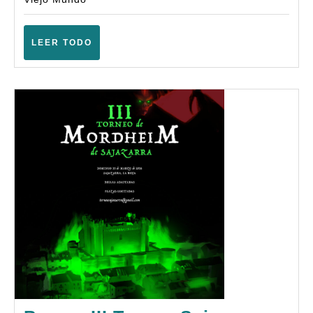
Viejo
Mundo
–
LEER
LEER TODO
TODO
(Logroño
–
Marzo
2026)