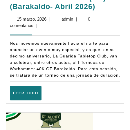
Bases:
(Barakaldo- Abril 2026)
I
15
admin
15 marzo, 2026
|
admin
|
0
Torneo
marzo,
comentarios
|
Warhamm
2026
40.000
Nos movemos nuevamente hacia el norte para
GT
anunciar un evento muy especial, y es que, en su
décimo aniversario, La Guarida Tabletop Club, van
Barakald
a celebrar, entre otros actos, el I Torneos de
(10ª)
Warhammer 40K GT Barakaldo. Para esta ocasión,
–
se tratará de un torneo de una jornada de duración,
(Barakal
Abril
LEER
LEER TODO
TODO
2026)